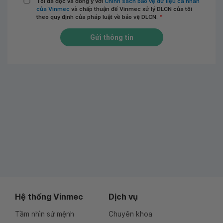
Tôi đã đọc và đồng ý với
Chính sách bảo vệ dữ liệu cá nhân
của Vinmec
và chấp thuận để Vinmec xử lý DLCN của tôi
theo quy định của pháp luật về bảo vệ DLCN.
*
Gửi thông tin
Hệ thống Vinmec
Dịch vụ
Tầm nhìn sứ mệnh
Chuyên khoa