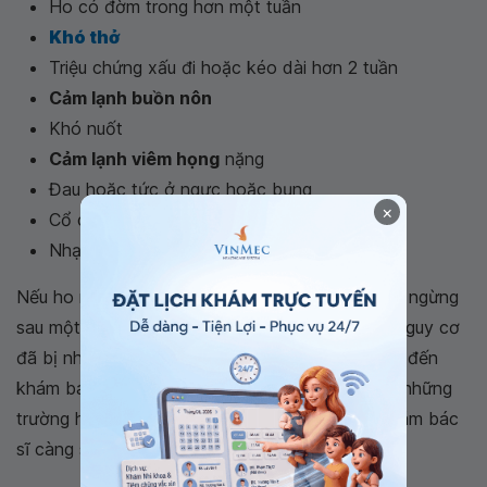
Ho có đờm trong hơn một tuần
Khó thở
Triệu chứng xấu đi hoặc kéo dài hơn 2 tuần
Cảm lạnh buồn nôn
Khó nuốt
Cảm lạnh viêm họng
nặng
Đau hoặc tức ở ngực hoặc bụng
×
Cổ cứng
Nhạy cảm với ánh sáng.
Nếu ho ra chất nhầy đặc và sẫm màu, ho không ngừng
sau một vài tuần hoặc có dấu hiệu sốt, bạn có nguy cơ
đã bị nhiễm vi khuẩn. Trong trường hợp này nên đến
khám bác sĩ để tìm cách điều trị virus. Ngoài ra, những
trường hợp
bị cảm lạnh
sau đây cũng nên đi khám bác
sĩ càng sớm càng tốt: