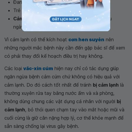
Đang mang thai hoặc cho con bú
Trẻ sơ sinh hoặc trẻ nhỏ
Cảm lạnh triệu chứng
trở nên tồi tệ hơn sau
ngày thứ ba.
Vì cảm lạnh có thể kích hoạt
cơn hen suyễn
nên
những người mắc bệnh này cần đến gặp bác sĩ để xem
có phải thay đổi kế hoạch điều trị hay không.
Các loại
vắc-xin cúm
hiện nay chỉ có tác dụng giúp
ngăn ngừa bệnh cảm cúm chứ không có hiệu quả với
cảm lạnh. Do đó cách tốt nhất để tránh
bị cảm lạnh
là
thường xuyên rửa tay bằng nước ấm và xà phòng,
không dùng chung các vật dụng cá nhân với người
bị
cảm lạnh
, bỏ thói quen chạm tay vào mắt hoặc mũi và
cuối cùng là giữ cân nặng hợp lý, cơ thể khỏe mạnh để
sẵn sàng chống lại virus gây bệnh.