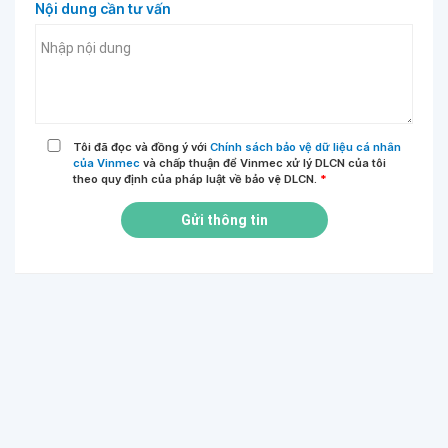
Nội dung cần tư vấn
Tôi đã đọc và đồng ý với
Chính sách bảo vệ dữ liệu cá nhân
của Vinmec
và chấp thuận để Vinmec xử lý DLCN của tôi
theo quy định của pháp luật về bảo vệ DLCN.
*
Gửi thông tin