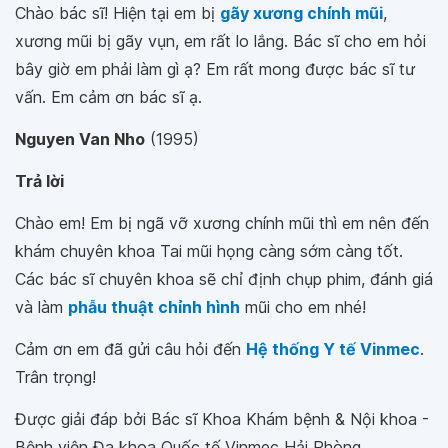
Chào bác sĩ! Hiện tại em bị
gãy xương chính mũi
,
xương mũi bị gãy vụn, em rất lo lắng. Bác sĩ cho em hỏi
bây giờ em phải làm gì ạ? Em rất mong được bác sĩ tư
vấn. Em cảm ơn bác sĩ ạ.
Nguyen Van Nho
(1995)
Trả lời
Chào em! Em bị ngã vỡ xương chính mũi thì em nên đến
khám chuyên khoa Tai mũi họng càng sớm càng tốt.
Các bác sĩ chuyên khoa sẽ chỉ định chụp phim, đánh giá
và làm
phẫu thuật chỉnh hình
mũi cho em nhé!
Cảm ơn em đã gửi câu hỏi đến
Hệ thống Y tế Vinmec
.
Trân trọng!
Được giải đáp bởi Bác sĩ Khoa Khám bệnh & Nội khoa -
Bệnh viện Đa khoa Quốc tế Vinmec Hải Phòng.