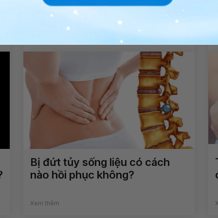
Xem thêm
Bị đứt tủy sống liệu có cách
?
nào hồi phục không?
Xem thêm