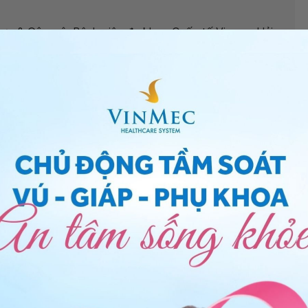
hợp & Gây mê, Bệnh viện đa khoa Quốc tế Vinmec Hải
ng bấm số
HOTLINE
, đặt mua
GÓI DỊCH VỤ
hoặc đặt
 tự động trên ứng dụng My Vinmec để quản lý, theo dõi
g dụng.
Chia sẻ
t
Cơ Xương Khớp
QnA