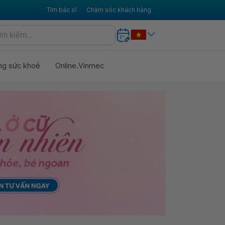
Tìm bác sĩ
Chăm sóc khách hàng
ng sức khoẻ
Online.Vinmec