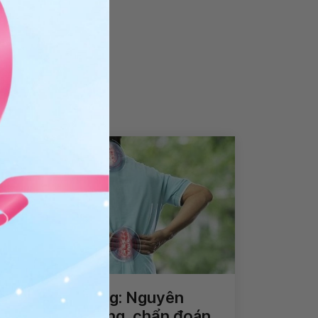
Vôi hóa cột sống: Nguyên
nhân, triệu chứng, chẩn đoán