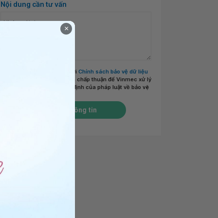
Nội dung cần tư vấn
×
Tôi đã đọc và đồng ý với
Chính sách bảo vệ dữ liệu
cá nhân của Vinmec
và chấp thuận để Vinmec xử lý
DLCN của tôi theo quy định của pháp luật về bảo vệ
DLCN.
*
Gửi thông tin