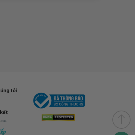
úng tôi
 kết