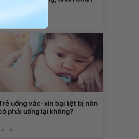
và điều trị
Xem thêm
Trẻ uống vắc-xin bại liệt bị nôn
có phải uống lại không?
Xem thêm