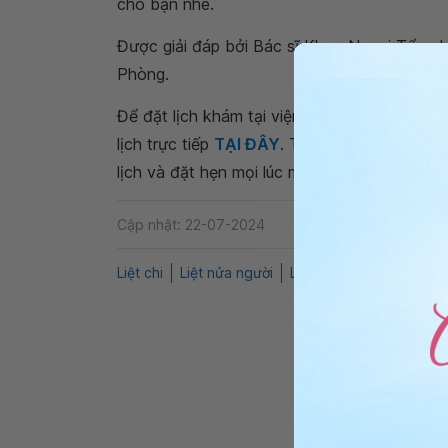
cho bạn nhé.
Được giải đáp bởi Bác sĩ Khoa Ngoại Tổng 
Phòng.
Để đặt lịch khám tại viện, Quý khách vui lò
lịch trực tiếp
TẠI ĐÂY
. Tải và đặt lịch khám
lịch và đặt hẹn mọi lúc mọi nơi ngay trên ứn
Cập nhật: 22-07-2024
Liệt chi
Liệt nửa người
Liệt chân
Bại liệt
Liệ