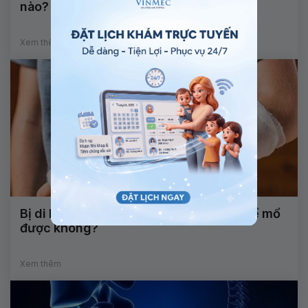
nào?
Xem thêm
Bị di lệch xương sau bó lá cố định có thể mổ
được không?
Xem thêm