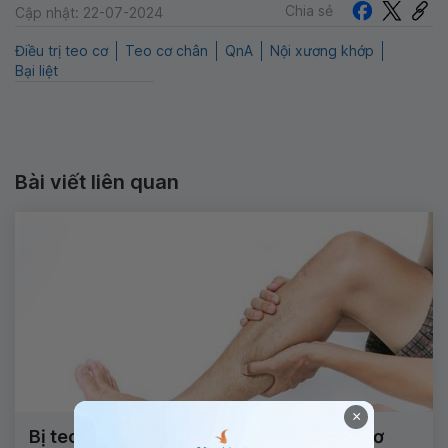
Chia sẻ
Cập nhật: 22-07-2024
Điều trị teo cơ
Teo cơ chân
QnA
Nội xương khớp
Bại liệt
Bài viết liên quan
×
Bị teo cơ chân 1 bên là thuộc dạng teo cơ