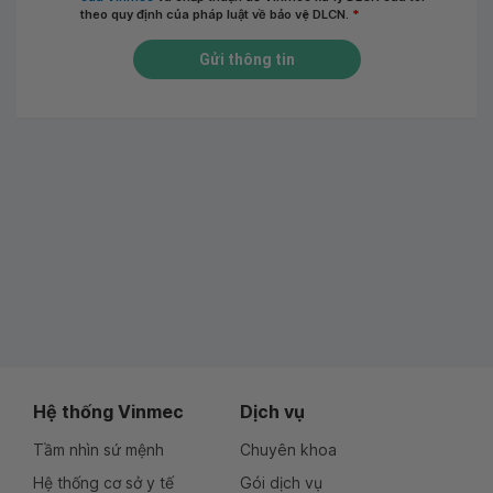
theo quy định của pháp luật về bảo vệ DLCN.
*
Gửi thông tin
Hệ thống Vinmec
Dịch vụ
Tầm nhìn sứ mệnh
Chuyên khoa
Hệ thống cơ sở y tế
Gói dịch vụ