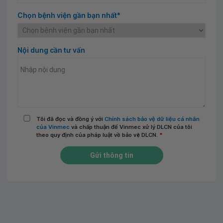
Chọn bệnh viện gần bạn nhất*
Nội dung cần tư vấn
Tôi đã đọc và đồng ý với
Chính sách bảo vệ dữ liệu cá nhân
của Vinmec
và chấp thuận để Vinmec xử lý DLCN của tôi
theo quy định của pháp luật về bảo vệ DLCN.
*
Gửi thông tin