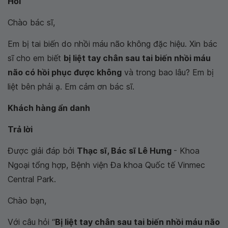
Hỏi
Chào bác sĩ,
Em bị tai biến do nhồi máu não không đặc hiệu. Xin bác
sĩ cho em biết
bị liệt tay chân sau tai biến nhồi máu
não có hồi phục được không
và trong bao lâu? Em bị
liệt bên phải ạ. Em cảm ơn bác sĩ.
Khách hàng ẩn danh
Trả lời
Được giải đáp bởi
Thạc sĩ, Bác sĩ Lê Hưng
- Khoa
Ngoại tổng hợp, Bệnh viện Đa khoa Quốc tế Vinmec
Central Park.
Chào bạn,
Với câu hỏi “
Bị liệt tay chân sau tai biến nhồi máu não