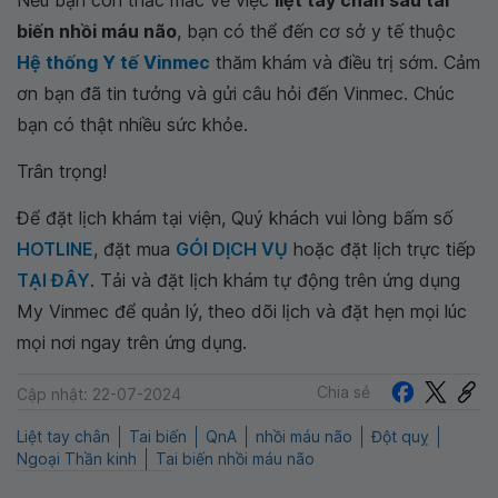
Nếu bạn còn thắc mắc về việc
liệt tay chân sau tai
biến nhồi máu não
, bạn có thể đến cơ sở y tế thuộc
Hệ thống Y tế Vinmec
thăm khám và điều trị sớm. Cảm
ơn bạn đã tin tưởng và gửi câu hỏi đến Vinmec. Chúc
bạn có thật nhiều sức khỏe.
Trân trọng!
Để đặt lịch khám tại viện, Quý khách vui lòng bấm số
HOTLINE
, đặt mua
GÓI DỊCH VỤ
hoặc đặt lịch trực tiếp
TẠI ĐÂY
. Tải và đặt lịch khám tự động trên ứng dụng
My Vinmec để quản lý, theo dõi lịch và đặt hẹn mọi lúc
mọi nơi ngay trên ứng dụng.
Chia sẻ
Cập nhật: 22-07-2024
Liệt tay chân
Tai biến
QnA
nhồi máu não
Đột quỵ
Ngoại Thần kinh
Tai biến nhồi máu não