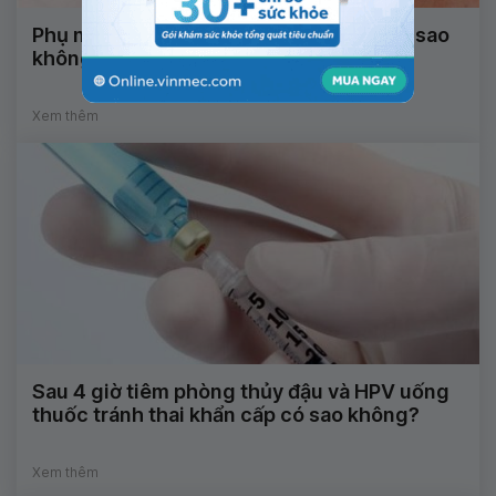
Phụ nữ mang thai tuần 21 bị thủy đậu có sao
không?
Xem thêm
Sau 4 giờ tiêm phòng thủy đậu và HPV uống
thuốc tránh thai khẩn cấp có sao không?
Xem thêm