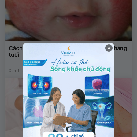
Cách điều trị bệnh viêm da cơ địa trẻ 3 tháng
×
tuổi
Xem thêm