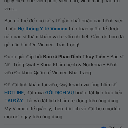
nguy hiểm như viêm phổi, viêm não, viêm màng não do
virus...
Bạn có thể đến cơ sở y tế gần nhất hoặc các bệnh viện
thuộc
Hệ thống Y tế Vinmec
trên toàn quốc để được
các bác sĩ thăm khám và tư vấn chi tiết. Cảm ơn bạn đã
gửi câu hỏi đến Vinmec. Trân trọng!
Được giải đáp bởi
Bác sĩ Phan Đình Thủy Tiên
- Bác sĩ
Nội Tổng Quát - Khoa Khám bệnh & Nội khoa - Bệnh
viện Đa khoa Quốc tế Vinmec Nha Trang.
Để đặt lịch khám tại viện, Quý khách vui lòng bấm số
HOTLINE
, đặt mua
GÓI DỊCH VỤ
hoặc đặt lịch trực tiếp
TẠI ĐÂY
. Tải và đặt lịch khám tự động trên ứng dụng
My Vinmec để quản lý, theo dõi lịch và đặt hẹn mọi lúc
mọi nơi ngay trên ứng dụng.