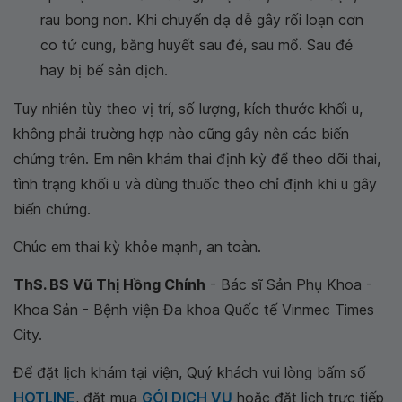
rau bong non. Khi chuyển dạ dễ gây rối loạn cơn
co tử cung, băng huyết sau đẻ, sau mổ. Sau đẻ
hay bị bế sản dịch.
Tuy nhiên tùy theo vị trí, số lượng, kích thước khối u,
không phải trường hợp nào cũng gây nên các biến
chứng trên. Em nên khám thai định kỳ để theo dõi thai,
tình trạng khối u và dùng thuốc theo chỉ định khi u gây
biến chứng.
Chúc em thai kỳ khỏe mạnh, an toàn.
ThS. BS Vũ Thị Hồng Chính
- Bác sĩ Sản Phụ Khoa -
Khoa Sản - Bệnh viện Đa khoa Quốc tế Vinmec Times
City.
Để đặt lịch khám tại viện, Quý khách vui lòng bấm số
HOTLINE
, đặt mua
GÓI DỊCH VỤ
hoặc đặt lịch trực tiếp