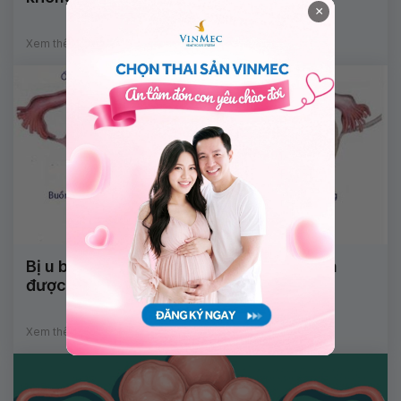
×
Xem thêm
Bị u buồng trứng khi đang mang bầu cần
được chữa trị như thế nào?
Xem thêm