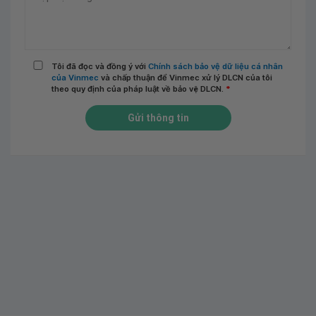
Tôi đã đọc và đồng ý với
Chính sách bảo vệ dữ liệu cá nhân
của Vinmec
và chấp thuận để Vinmec xử lý DLCN của tôi
theo quy định của pháp luật về bảo vệ DLCN.
*
Gửi thông tin