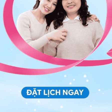
iai đoạn mà ung thư đại tràng được phát hiện.
ị ung thư đại tràng