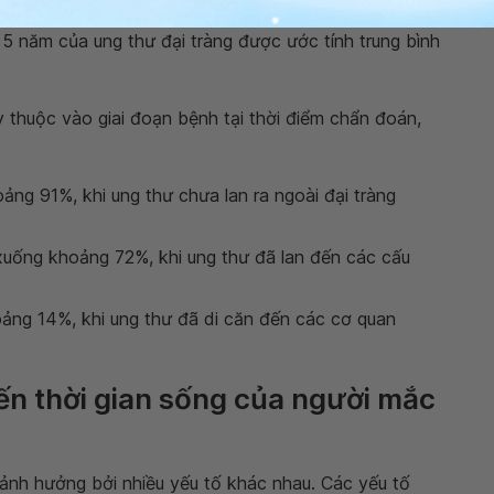
câu hỏi thường được nhiều bệnh nhân và người nhà
 5 năm của ung thư đại tràng được ước tính trung bình
y thuộc vào giai đoạn bệnh tại thời điểm chẩn đoán,
oảng 91%, khi ung thư chưa lan ra ngoài đại tràng
 xuống khoảng 72%, khi ung thư đã lan đến các cấu
oảng 14%, khi ung thư đã di căn đến các cơ quan
ến thời gian sống của người mắc
 ảnh hưởng bởi nhiều yếu tố khác nhau. Các yếu tố