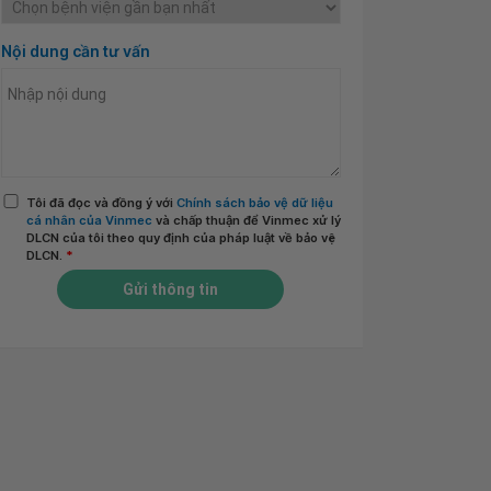
Nội dung cần tư vấn
Tôi đã đọc và đồng ý với
Chính sách bảo vệ dữ liệu
cá nhân của Vinmec
và chấp thuận để Vinmec xử lý
DLCN của tôi theo quy định của pháp luật về bảo vệ
DLCN.
*
Gửi thông tin