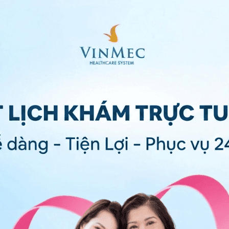
gian nhất định, thường được tính trong vòng 5 năm kể
oán chính xác thời gian sống của một cá nhân nhưng
 gia đình ước lượng khả năng điều trị thành công.
ợ bệnh nhân trong việc hiểu rõ hơn về bệnh tình và khả
trên mức độ di căn của bệnh, ung thư được chia thành
hư chưa lan ra ngoài đại tràng hoặc trực tràng.
n ra các cấu trúc hoặc hạch bạch huyết lân cận bên
 quan ở xa như phổi, gan hoặc các hạch bạch huyết