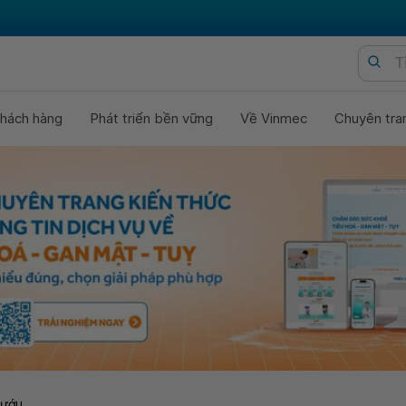
hách hàng
Phát triển bền vững
Về Vinmec
Chuyên tra
bướu