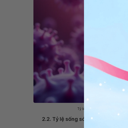
Tỷ lệ sống sót phụ thuộc vào g
2.2. Tỷ lệ sống sót sau 5 năm khi b