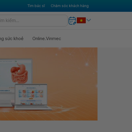
Tìm bác sĩ
Chăm sóc khách hàng
ng sức khoẻ
Online.Vinmec