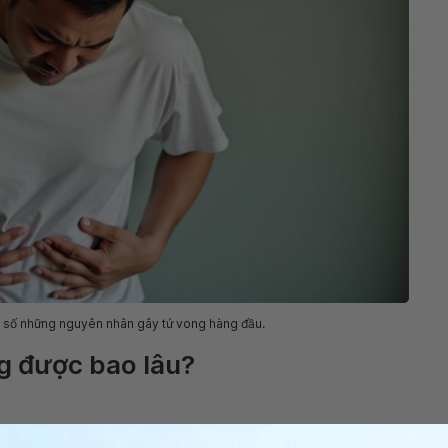
g số những nguyên nhân gây tử vong hàng đầu.
ng được bao lâu?
ăm bệnh nhân mắc cùng loại ung thư và giai đoạn ung