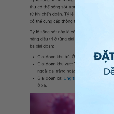
thư có thể sống sót trong một khoảng thời 
từ khi chẩn đoán. Tỷ lệ này không thể dự đ
có thể cung cấp thông tin giúp bệnh nhân và
Tỷ lệ sống sót này là công cụ hữu ích, hỗ tr
năng điều trị ở từng giai đoạn cụ thể. Dựa 
ba giai đoạn:
Giai đoạn khu trú: Ở giai đoạn này, ung t
Giai đoạn khu vực: Tế bào ung thư đã la
ngoài đại tràng hoặc trực tràng.
Giai đoạn xa:
Ung thư di căn
đến các cơ
ở xa.