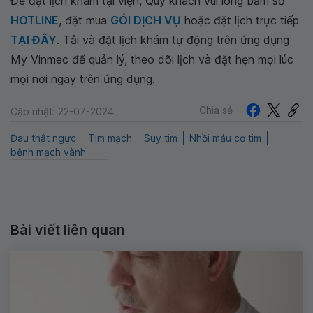
Để đặt lịch khám tại viện, Quý khách vui lòng bấm số
HOTLINE
, đặt mua
GÓI DỊCH VỤ
hoặc đặt lịch trực tiếp
TẠI ĐÂY
. Tải và đặt lịch khám tự động trên ứng dụng
My Vinmec để quản lý, theo dõi lịch và đặt hẹn mọi lúc
mọi nơi ngay trên ứng dụng.
Chia sẻ
Cập nhật: 22-07-2024
Đau thắt ngực
Tim mạch
Suy tim
Nhồi máu cơ tim
bệnh mạch vành
Bài viết liên quan