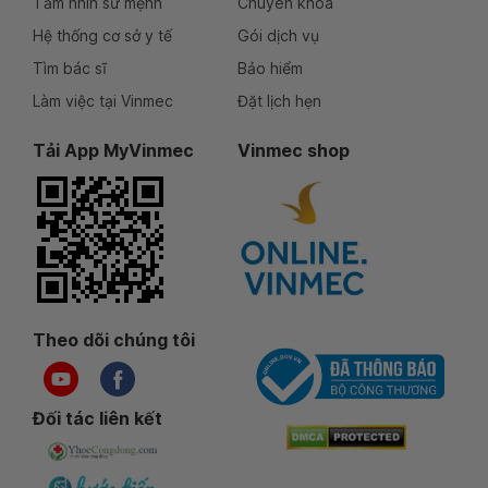
Tầm nhìn sứ mệnh
Chuyên khoa
Hệ thống cơ sở y tế
Gói dịch vụ
Tìm bác sĩ
Bảo hiểm
Làm việc tại Vinmec
Đặt lịch hẹn
Tải App MyVinmec
Vinmec shop
Theo dõi chúng tôi
Đối tác liên kết