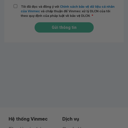
Tôi đã đọc và đồng ý với
Chính sách bảo vệ dữ liệu cá nhân
của Vinmec
và chấp thuận để Vinmec xử lý DLCN của tôi
theo quy định của pháp luật về bảo vệ DLCN.
*
Gửi thông tin
Hệ thống Vinmec
Dịch vụ