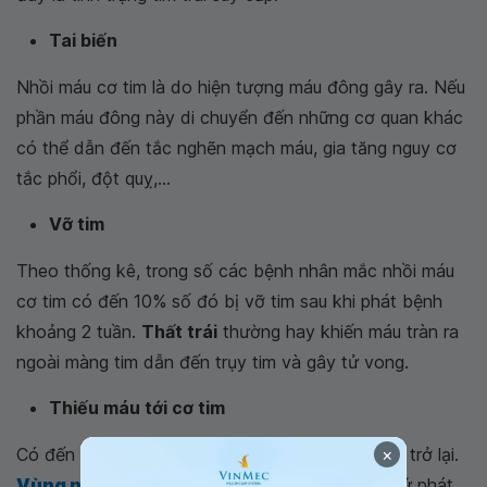
Tai biến
Nhồi máu cơ tim là do hiện tượng máu đông gây ra. Nếu
phần máu đông này di chuyển đến những cơ quan khác
có thể dẫn đến tắc nghẽn mạch máu, gia tăng nguy cơ
tắc phổi, đột quỵ,...
Vỡ tim
Theo thống kê, trong số các bệnh nhân mắc nhồi máu
cơ tim có đến 10% số đó bị vỡ tim sau khi phát bệnh
khoảng 2 tuần.
Thất trái
thường hay khiến máu tràn ra
ngoài màng tim dẫn đến trụy tim và gây tử vong.
Thiếu máu tới cơ tim
×
Có đến 30% bệnh nhân gặp
nhồi máu thứ phát
trở lại.
Vùng ngực phải đau thắt
chính là biểu hiện thứ phát.