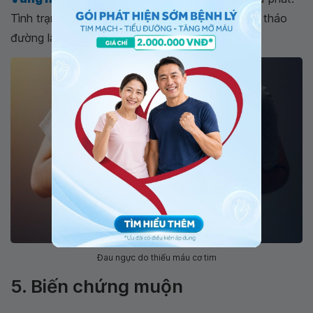
Tình trạng này thường gặp phải ở bệnh nhân đái tháo
đường lâu năm.
Đau ngực do thiếu máu cơ tim
5. Biến chứng muộn