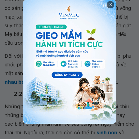
×
có sản giật, phù não, phù võng mạc và có thể mù võng
mạc, xuất huyết não... đối với hệ tiết niệu thì có thể bị
suy thận cấp, hoại tử ống thận và thận do tiền sản giật.
Mẹ bầu còn có thể bị thiếu máu trầm trọng, giảm tiểu
cầu trong máu, thiếu máu tán huyết vi mạch.
Đối với hệ hô hấp, thai phụ bị biến chứng có thể bị phù
phổi, phù thanh quản. Và quan trọng hơn hết đó là về
mặt sản khoa, mẹ bầu có thể bị rách nhau,
nhau bong non
hay sinh non nếu bị tiền sản giật.
2.2 Đối với thai nhi
Những thai nhi có mẹ bị tiền sản giật thường phải chịu
những biến chứng như chậm phát triển bào thai, hay
các biến chứng thần kinh về sau cũng rất nguy hiểm cho
thai nhi. Ngoài ra, thai nhi còn có thể bị
sinh non
và