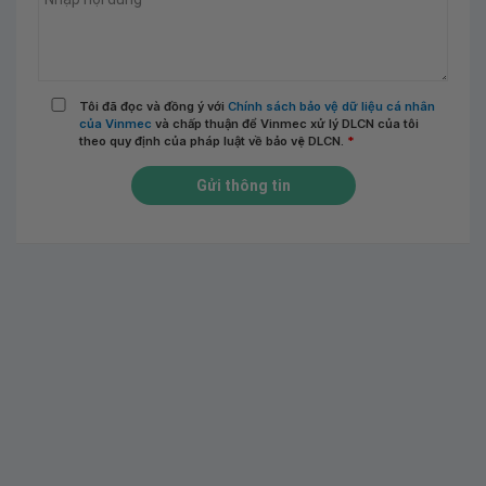
Tôi đã đọc và đồng ý với
Chính sách bảo vệ dữ liệu cá nhân
của Vinmec
và chấp thuận để Vinmec xử lý DLCN của tôi
theo quy định của pháp luật về bảo vệ DLCN.
*
Gửi thông tin