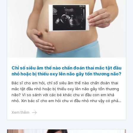
Chỉ số siêu âm thế nào chẩn đoán thai mắc tật đầu
nhỏ hoặc bị thiếu oxy lên não gây tổn thương não?
Bác sĩ cho em hỏi, chỉ số siêu âm thế nào chẩn đoán thai
mắc tật đầu nhỏ hoặc bị thiếu oxy lên não gây tổn thương
não? Vì so sánh với các bé khác chu vi đầu con em khá
nhỏ. Xin bác sĩ cho em hỏi chu vi đầu nhỏ như vậy có phải
con sẽ bị vấn đề về thần kinh sau sinh không? Bác sĩ đánh
giá thai chậm phát triển vậy có phải sau sanh em bé có bị
Xem thêm
ảnh hưởng về khả năng nhận biết và vận động hay không?
Em đang mang thai 28 tuần 5 ngày, thai nhi bị dây rốn 1
động mạch ạ. Các chỉ số siêu âm như sau :