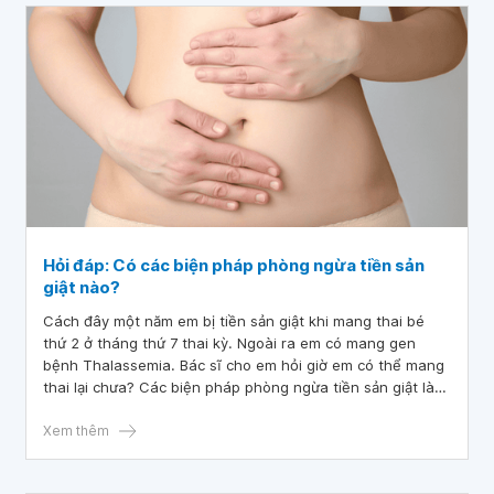
Hỏi đáp: Có các biện pháp phòng ngừa tiền sản
giật nào?
Cách đây một năm em bị tiền sản giật khi mang thai bé
thứ 2 ở tháng thứ 7 thai kỳ. Ngoài ra em có mang gen
bệnh Thalassemia. Bác sĩ cho em hỏi giờ em có thể mang
thai lại chưa? Các biện pháp phòng ngừa tiền sản giật là
gì? Em cần thực hiện chế độ dinh dưỡng thế nào để có
thai kỳ khỏe mạnh? Mong bác sĩ tư vấn giúp em. Em xin
Xem thêm
cảm ơn.