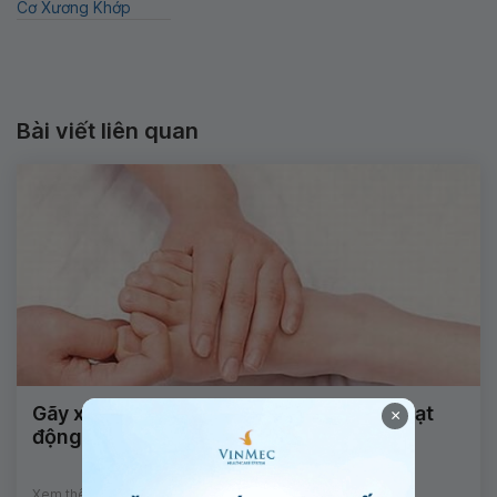
Cơ Xương Khớp
Bài viết liên quan
Gãy xương bàn chân số 2, 3, 4 nhưng hoạt
×
động nhiều lại sưng nên làm gì?
Xem thêm