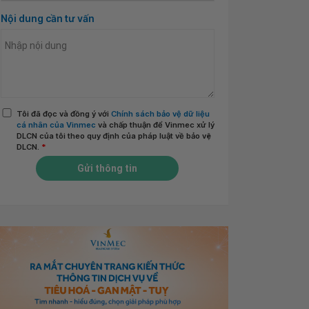
Nội dung cần tư vấn
Tôi đã đọc và đồng ý với
Chính sách bảo vệ dữ liệu
cá nhân của Vinmec
và chấp thuận để Vinmec xử lý
DLCN của tôi theo quy định của pháp luật về bảo vệ
DLCN.
*
Gửi thông tin