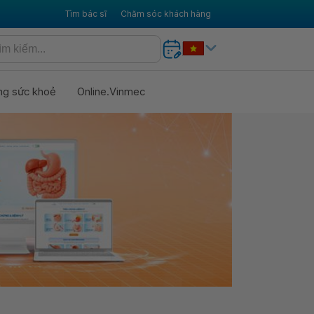
Tìm bác sĩ
Chăm sóc khách hàng
ng sức khoẻ
Online.Vinmec