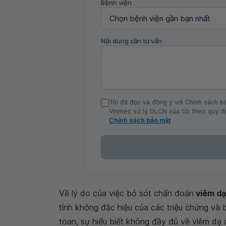
Bệnh viện
Nội dung cần tư vấn
Tôi đã đọc và đồng ý với Chính sách b
Vinmec xử lý DLCN của tôi theo quy đị
Chính sách bảo mật
Về lý do của việc bỏ sót chẩn đoán
viêm dạ
tính không đặc hiệu của các triệu chứng và b
toan, sự hiểu biết không đầy đủ về viêm dạ d