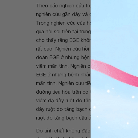
Theo các nghiên cứu trước đây, tỷ lệ mắc 
nghiên cứu gần đây và các báo cáo trường h
Trong nghiên cứu của họ, Reed và cộng sự ti
qua nội soi trên tại trung tâm của họ, 0,67
cho thấy rằng EGE không hiếm như người ta 
rất cao. Nghiên cứu hồi cứu của nhiều tác g
đoán EGE ở những bệnh nhân có kết quả nội 
viêm mãn tính. Nghiên cứu của họ cũng cho
EGE ở những bệnh nhân có kết quả
nội soi 
mãn tính. Nghiên cứu tiền cứu cho thấy 5,7
đường tiêu hóa trên có thể đại diện cho cá
viêm dạ dày ruột do tăng bạch cầu ái toan đ
dày ruột do tăng bạch cầu ái toan đang gia
ruột do tăng bạch cầu ái toan trong thực hà
Do tính chất không đặc hiệu của các triệu 