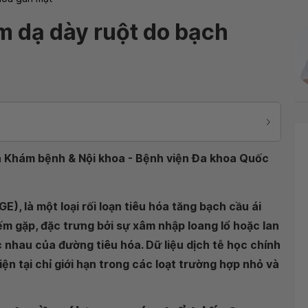
m dạ dày ruột do bạch
oa Khám bệnh & Nội khoa - Bệnh viện Đa khoa Quốc
E), là một loại rối loạn tiêu hóa tăng bạch cầu ái
ếm gặp, đặc trưng bởi sự xâm nhập loang lổ hoặc lan
 nhau của đường tiêu hóa. Dữ liệu dịch tễ học chính
ện tại chỉ giới hạn trong các loạt trường hợp nhỏ và