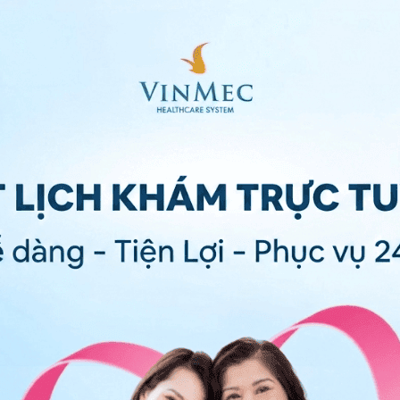
 cầu ái toan được ước tính là khoảng 1-30 / 100000
 đoán viêm dạ dày ruột tăng bạch