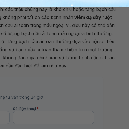
chứng nhẹ, nhiều bác sĩ lâm sàng hiếm khi nghĩ đến
khi các triệu chứng này là khó chịu hoặc tăng bạch cầu
ng không phải tất cả các bệnh nhân
viêm dạ dày ruột
 cầu ái toan trong máu ngoại vi, điều này có thể dẫn
ố lượng bạch cầu ái toan máu ngoại vi bình thường.
ột tăng bạch cầu ái toan thường dựa vào nội soi tiêu
ổng số bạch cầu ái toan thâm nhiễm trên một trường
h không đánh giá chính xác số lượng bạch cầu ái toan
êu cầu đặc biệt để làm như vậy.
 hệ tư vấn trong 24 giờ.
Số điện thoại
*