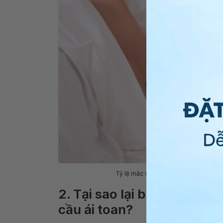
Tỷ lệ mắc viêm dạ dày ruột tăng bạch
2. Tại sao lại bỏ sót chẩn
cầu ái toan?