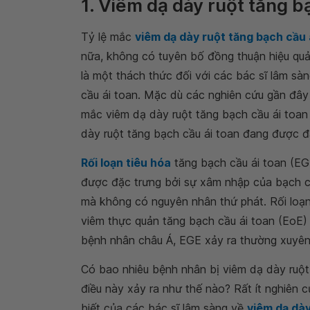
1. Viêm dạ dày ruột tăng b
Tỷ lệ mắc
viêm dạ dày ruột tăng bạch cầu 
nữa, không có tuyên bố đồng thuận hiệu quả
là một thách thức đối với các bác sĩ lâm sà
cầu ái toan. Mặc dù các nghiên cứu gần đây
mắc viêm dạ dày ruột tăng bạch cầu ái toan 
dày ruột tăng bạch cầu ái toan đang được đ
Rối loạn tiêu hóa
tăng bạch cầu ái toan (EG
được đặc trưng bởi sự xâm nhập của bạch c
mà không có nguyên nhân thứ phát. Rối loạn 
viêm thực quản tăng bạch cầu ái toan (EoE
bệnh nhân châu Á, EGE xảy ra thường xuyên
Có bao nhiêu bệnh nhân bị viêm dạ dày ruột 
điều này xảy ra như thế nào? Rất ít nghiên c
biết của các bác sĩ lâm sàng về
viêm dạ dà