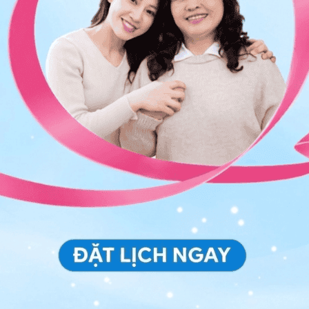
EGE được ước tính vào khoảng 1-30 / 100000. Các
ợp đã chứng minh rằng tỷ lệ này ngày càng gia tăng.
ết lộ rằng trong số tất cả các mẫu sinh thiết thu được
% trong số họ đáp ứng các tiêu chuẩn cho EGE. Điều này
nghĩ trước đây. Tỷ lệ chẩn đoán EGE bị bỏ sót có thể
iả cho thấy khả năng 4,26% trường hợp bị bỏ sót chẩn
soi dạ dày và mô bệnh học chỉ cho thấy tình trạng
 thấy khả năng 4,40% trường hợp bị bỏ sót chẩn đoán
đại tràng
và mô bệnh học chỉ cho thấy tình trạng viêm
4% bệnh nhân có các triệu chứng mãn tính khó chịu ở
c trường hợp bỏ sót chẩn đoán EGE. Do đó, tỷ lệ mắc
ang bị đánh giá thấp, không chỉ vì tỷ lệ mắc viêm dạ
 tăng mà còn vì rất dễ bỏ sót chẩn đoán viêm dạ dày
nh lâm sàng.
chứng của
viêm dạ dày ruột tăng bạch cầu ái toan
,