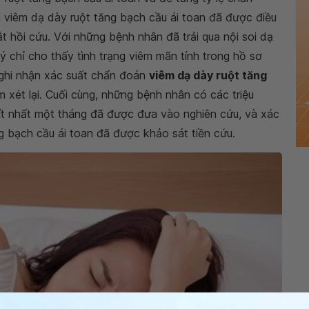
viêm dạ dày ruột tăng bạch cầu ái toan đã được điều
ắt hồi cứu. Với những bệnh nhân đã trải qua nội soi dạ
ý chỉ cho thấy tình trạng viêm mãn tính trong hồ sơ
 ghi nhận xác suất chẩn đoán
viêm dạ dày ruột tăng
xét lại. Cuối cùng, những bệnh nhân có các triệu
 ít nhất một tháng đã được đưa vào nghiên cứu, và xác
g bạch cầu ái toan đã được khảo sát tiền cứu.