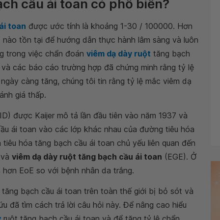
ạch cầu ái toan có phổ biến?
ái toan
được ước tính là khoảng 1-30 / 100000. Hơn
 nào tồn tại để hướng dẫn thực hành lâm sàng và luôn
ng trong việc chẩn đoán
viêm dạ dày ruột
tăng bạch
 và các báo cáo trường hợp đã chứng minh rằng tỷ lệ
ngày càng tăng, chúng tôi tin rằng tỷ lệ mắc viêm dạ
ánh giá thấp.
ID) được Kaijer mô tả lần đầu tiên vào năm 1937 và
ầu ái toan vào các lớp khác nhau của đường tiêu hóa
tiêu hóa tăng bạch cầu ái toan chủ yếu liên quan đến
) và
viêm dạ dày ruột tăng bạch cầu ái toan
(EGE). Ở
 hơn EoE so với bệnh nhân da trắng.
tăng bạch cầu ái toan trên toàn thế giới bị bỏ sót và
ứu đã tìm cách trả lời câu hỏi này. Để nâng cao hiểu
y
ruột tăng bạch cầu ái toan và để tăng tỷ lệ chẩn