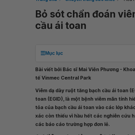
Bỏ sót chẩn đoán viê
cầu ái toan
☰
Mục lục
Bài viết bởi Bác sĩ Mai Viễn Phương - Kh
tế Vinmec Central Park
Viêm dạ dày ruột tăng bạch cầu ái toan (EG
toan (EGID), là một bệnh viêm mãn tính hi
tỏa của bạch cầu ái toan vào các lớp khác
xác còn thiếu vì hầu hết các nghiên cứu hi
các báo cáo trường hợp đơn lẻ.