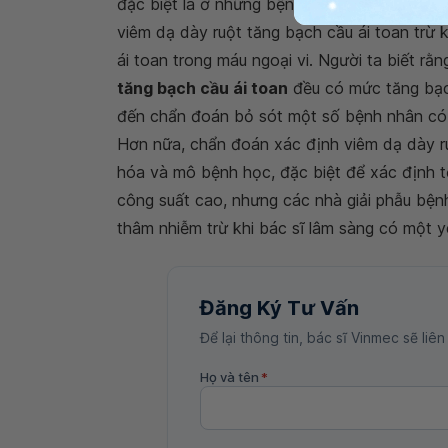
đặc biệt là ở những bệnh nhân có các triệu 
viêm dạ dày ruột tăng bạch cầu ái toan trừ 
ái toan trong máu ngoại vi. Người ta biết rằ
tăng bạch cầu ái toan
đều có mức tăng bạch
đến chẩn đoán bỏ sót một số bệnh nhân có s
Hơn nữa, chẩn đoán xác định viêm dạ dày ru
hóa và mô bệnh học, đặc biệt để xác định t
công suất cao, nhưng các nhà giải phẫu bện
thâm nhiễm trừ khi bác sĩ lâm sàng có một y
Đăng Ký Tư Vấn
Để lại thông tin, bác sĩ Vinmec sẽ liên
Họ và tên
*