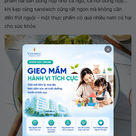
phẩm hải sản đóng hộp như cá ngừ, cá hồi đóng hộp...
khi kẹp cùng sandwich cũng rất ngon mà không cần
đến thịt nguội – một thực phẩm có quá nhiều natri có hại
cho sức khỏe.
×