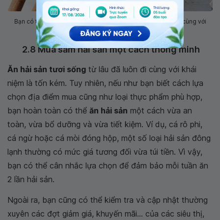
Bạn có thể thử chế biến sò điệp nướng, tôm hay cua... và ăn cùng với
salad
2.8 Mua sắm hải sản một cách thông minh
Ăn hải sản tươi sống
từ lâu đã luôn đi cùng với khái
niệm là tốn kém. Tuy nhiên, nếu như bạn biết cách lựa
chọn địa điểm mua cũng như loại thực phẩm phù hợp,
bạn hoàn toàn có thể
ăn hải sản
một cách vừa an
toàn, vừa bổ dưỡng và vừa tiết kiệm. Ví dụ, cá rô phi,
cá ngừ hoặc cá mòi đóng hộp, một số loại hải sản đông
lạnh thường có mức giá tương đối vừa túi tiền. Vì vậy,
bạn có thể cân nhắc lựa chọn để đảm bảo mỗi tuần ăn
2 lần hải sản.
Ngoài ra, bạn cũng có thể kiểm tra và cập nhật thường
xuyên các đợt giảm giá, khuyến mãi... của các siêu thị,