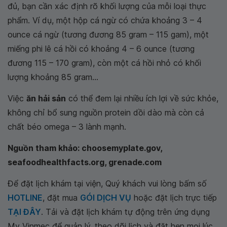
đủ, bạn cần xác định rõ khối lượng của mỗi loại thực
phẩm. Ví dụ, một hộp cá ngừ có chứa khoảng 3 – 4
ounce cá ngừ (tương đương 85 gram – 115 gam), một
miếng phi lê cá hồi có khoảng 4 – 6 ounce (tương
đương 115 – 170 gram), còn một cá hồi nhỏ có khối
lượng khoảng 85 gram...
Việc
ăn hải sản
có thể đem lại nhiều ích lợi về sức khỏe,
không chỉ bổ sung nguồn protein dồi dào mà còn cả
chất béo omega – 3 lành mạnh.
Nguồn tham khảo: choosemyplate.gov,
seafoodhealthfacts.org, grenade.com
Để đặt lịch khám tại viện, Quý khách vui lòng bấm số
HOTLINE
, đặt mua
GÓI DỊCH VỤ
hoặc đặt lịch trực tiếp
TẠI ĐÂY
. Tải và đặt lịch khám tự động trên ứng dụng
My Vinmec để quản lý, theo dõi lịch và đặt hẹn mọi lúc