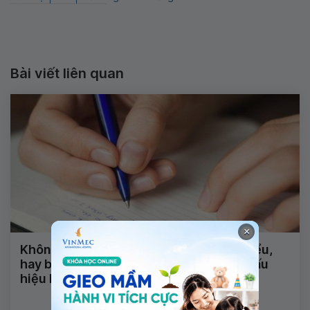
Bài viết liên quan
×
Không nói được, nhìn mặt chữ không hiểu,
hay bị động kinh và tê đầu ngón tay là dấu
hiệu bệnh gì?