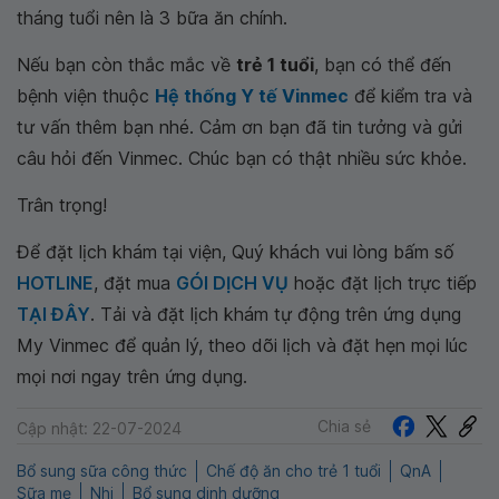
tháng tuổi nên là 3 bữa ăn chính.
Nếu bạn còn thắc mắc về
trẻ 1 tuổi
, bạn có thể đến
bệnh viện thuộc
Hệ thống Y tế Vinmec
để kiểm tra và
tư vấn thêm bạn nhé. Cảm ơn bạn đã tin tưởng và gửi
câu hỏi đến Vinmec. Chúc bạn có thật nhiều sức khỏe.
Trân trọng!
Để đặt lịch khám tại viện, Quý khách vui lòng bấm số
HOTLINE
, đặt mua
GÓI DỊCH VỤ
hoặc đặt lịch trực tiếp
TẠI ĐÂY
. Tải và đặt lịch khám tự động trên ứng dụng
My Vinmec để quản lý, theo dõi lịch và đặt hẹn mọi lúc
mọi nơi ngay trên ứng dụng.
Chia sẻ
Cập nhật: 22-07-2024
Bổ sung sữa công thức
Chế độ ăn cho trẻ 1 tuổi
QnA
Sữa mẹ
Nhi
Bổ sung dinh dưỡng