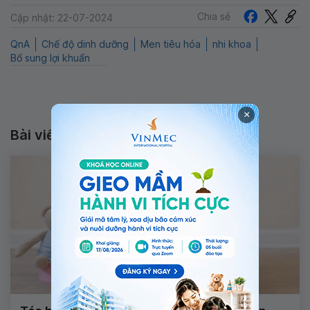
Chia sẻ
Cập nhật: 22-07-2024
QnA
Chế độ dinh dưỡng
Men tiêu hóa
nhi khoa
Bổ sung lợi khuẩn
×
Bài viết liên quan