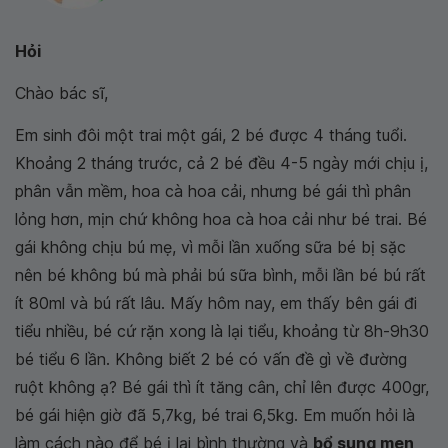
Hỏi
Chào bác sĩ,
Em sinh đôi một trai một gái, 2 bé được 4 tháng tuổi.
Khoảng 2 tháng trước, cả 2 bé đều 4-5 ngày mới chịu ị,
phân vẫn mềm, hoa cà hoa cải, nhưng bé gái thì phân
lỏng hơn, mịn chứ không hoa cà hoa cải như bé trai. Bé
gái không chịu bú mẹ, vì mỗi lần xuống sữa bé bị sặc
nên bé không bú mà phải bú sữa bình, mỗi lần bé bú rất
ít 80ml và bú rất lâu. Mấy hôm nay, em thấy bên gái đi
tiểu nhiều, bé cứ rặn xong là lại tiểu, khoảng từ 8h-9h30
bé tiểu 6 lần. Không biết 2 bé có vấn đề gì về đường
ruột không ạ? Bé gái thì ít tăng cân, chỉ lên được 400gr,
bé gái hiện giờ đã 5,7kg, bé trai 6,5kg. Em muốn hỏi là
làm cách nào để bé ị lại bình thường và
bổ sung men