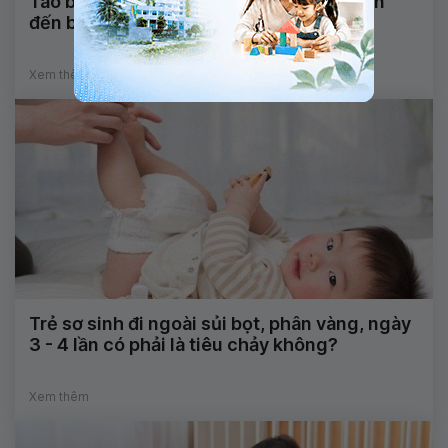
Táo bón lâu ngày không khỏi có liên quan
đến bệnh lý đại tràng không?
Xem thêm
Trẻ sơ sinh đi ngoài sủi bọt, phân vàng, ngày
3 - 4 lần có phải là tiêu chảy không?
Xem thêm