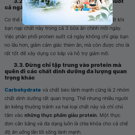
3.2. Bổ sung protein đều đặn trong suốt
cả ngày
Cơ thể sử dụng các axit amin của protein tốt nhất khi
bạn nạp chất này trong cả 3 bữa ăn chính mỗi ngày.
Việc phân phối protein suốt cả ngày không chỉ giúp bạn
no lâu hơn, giảm cảm giác thèm ăn, mà còn được cho là
rất tốt để xây dựng cơ bắp và hỗ trợ giảm mỡ.
3.3. Đừng chỉ tập trung vào protein mà
quên đi các chất dinh dưỡng đa lượng quan
trọng khác
Carbohydrate
và chất béo lành mạnh cũng là 2 nhóm
chất dinh dưỡng rất quan trọng. Thế nhưng nhiều người
ăn kiêng thường tránh xa hai loại chất này và chỉ chú
tâm vào
những thực phẩm giàu protein
. Một thực
đơn cân bằng và đa dạng luôn là chìa khóa cho cả chế
độ ăn uống lẫn lối sống lành mạnh.