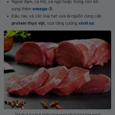
Ngoài đạm, cá hồi, cá ngừ hoặc trứng còn bổ
sung thêm
omega-3
;
Đậu, rau, và các loại hạt vừa là nguồn cung cấp
protein thực vật
, vừa tăng cường
chất xơ
.
Thịt đỏ là loại thực phẩm chứa lượng lớn protein lành mạnh