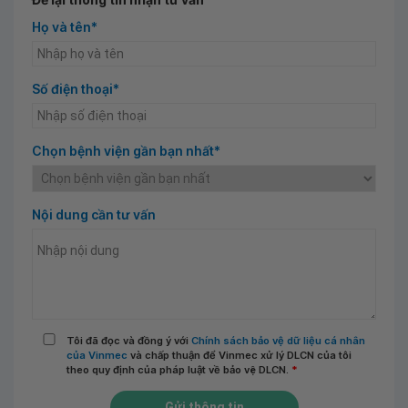
Họ và tên*
Số điện thoại*
Chọn bệnh viện gần bạn nhất*
Nội dung cần tư vấn
Tôi đã đọc và đồng ý với
Chính sách bảo vệ dữ liệu cá nhân
của Vinmec
và chấp thuận để Vinmec xử lý DLCN của tôi
theo quy định của pháp luật về bảo vệ DLCN.
*
Gửi thông tin