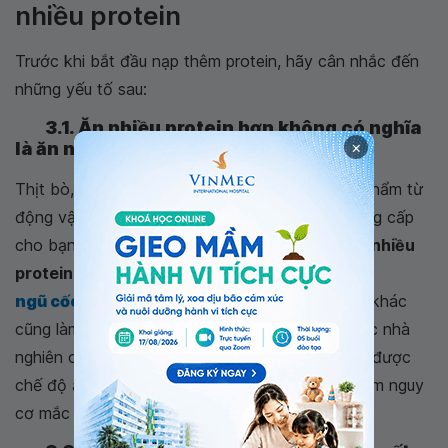
nhiều protein
Trước khi bắt đầu nạp thêm protein, hãy cân nhắc đến
những yếu tố sau:
3.1. Ăn nhiều protein hơn không có nghĩa
×
là ăn nhiều thịt
Thịt bò, gia cầm và thịt lợn, cũng như các sản phẩm từ
động vật (sữa, phô mai và trứng) chắc chắn cung cấp
cho bạn rất nhiều chất đạm. Những
thực phẩm nhiều
protein
có nguồn gốc từ thực vật - bao gồm
ngũ cốc nguyên hạt
, đậu và
các loại hạt
, rau khác
cũng làm được điều này, thậm chí là tốt hơn. Các nhà
nghiên cứu đã tìm thấy bằng chứng chứng minh được
chế độ ăn giàu
protein thực vật
có thể giúp giảm nguy
cơ mắc một số bệnh và ung thư.