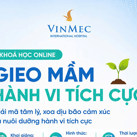
n thương rất nhỏ để tránh bỏ sót những dấu hiệu tiền ung thư
 hóa - Nội soi,
bác sĩ Hà
đã tiếp nhận và điều trị cho
hác nhau. Tốt nghiệp Đại học Y Hải Phòng, hoàn thành
 cập nhật các kỹ thuật nội soi hiện đại trong nước,
 nghiệp cho một nhiệm vụ đặc biệt: phát hiện những dấu
a biểu hiện đau đớn hay ảnh hưởng rõ rệt đến cuộc
của một bác sĩ nội soi nằm ở những ca bệnh phức tạp
 nhiên, với bác sĩ Hà, điều khiến ông luôn suy nghĩ