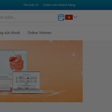
Tìm bác sĩ
Chăm sóc khách hàng
ng sức khoẻ
Online.Vinmec