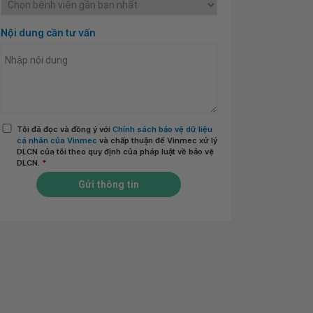
Nội dung cần tư vấn
Tôi đã đọc và đồng ý với
Chính sách bảo vệ dữ liệu
cá nhân của Vinmec
và chấp thuận để Vinmec xử lý
DLCN của tôi theo quy định của pháp luật về bảo vệ
DLCN.
*
Gửi thông tin