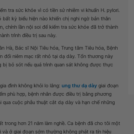
m tra sức khỏe vì có tiền sử nhiễm vi khuẩn H. pylori.
bất kỳ biểu hiện nào khiến chị nghi ngờ bản thân
 chính lần nội soi để kiểm tra sức khỏe đã trở thành
nh trình điều trị sau này.
n Hà, Bác sĩ Nội Tiêu hóa, Trung tâm Tiêu hóa, Bệnh
n đổi niêm mạc rất nhỏ tại dạ dày. Tổn thương này
g bị bỏ sót nếu quá trình quan sát không được thực
gia đình không khỏi lo lắng:
ung thư dạ dày
giai đoạn
iểm phù hợp, bệnh nhân được điều trị bằng phương
trải qua cuộc phẫu thuật cắt dạ dày và hạn chế những
ất trong hơn 21 năm làm nghề. Ca bệnh đã cho tôi một
ai và ở giai đoạn sớm thường không phát ra tín hiệu