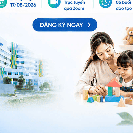
 nhỏ đến mức người bệnh gần như không thể nhận biết
 một ca bệnh khó. Áp lực lớn nhất là làm sao không bỏ
thư giai đoạn đầu”
, bác sĩ Hà chia sẻ.
chỉ vài milimet có thể là cả một chặng đường phía
 năm tháng khỏe mạnh của một người mẹ bên cạnh con
ủa một người cha, hay một cuộc sống vốn vẫn bình
.
ng biểu hiện bằng những dấu hiệu rõ ràng. Trước khi
ó thể âm thầm tồn tại trong nhiều năm dưới dạng những
“thời điểm vàng” khi y học có nhiều cơ hội nhất để can
 nhất bởi người bệnh vẫn cho rằng cơ thể hoàn toàn