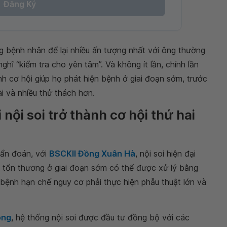
Đăng Ký
g bệnh nhân để lại nhiều ấn tượng nhất với ông thường
hĩ “kiểm tra cho yên tâm”. Và không ít lần, chính lần
nh cơ hội giúp họ phát hiện bệnh ở giai đoạn sớm, trước
ài và nhiều thử thách hơn.
nội soi trở thành cơ hội thứ hai
hẩn đoán, với
BSCKII Đồng Xuân Hà
, nội soi hiện đại
u tổn thương ở giai đoạn sớm có thể được xử lý bằng
i bệnh hạn chế nguy cơ phải thực hiện phẫu thuật lớn và
ong
, hệ thống nội soi được đầu tư đồng bộ với các