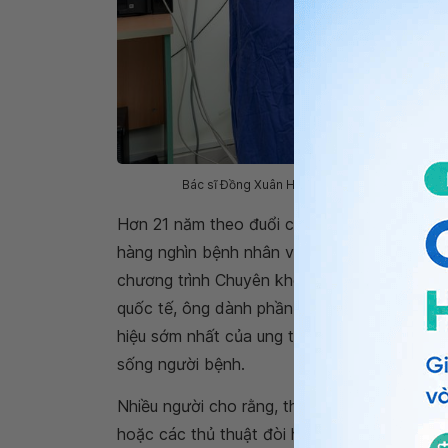
Bác sĩ Đồng Xuân Hà luôn trăn trở với những tổ
Hơn 21 năm theo đuổi chuyên ngành Nội Tiêu
hàng nghìn bệnh nhân với nhiều hoàn cảnh k
chương trình Chuyên khoa II và thường xuyên
quốc tế, ông dành phần lớn hành trình nghề
hiệu sớm nhất của ung thư khi bệnh vẫn chư
sống người bệnh.
Nhiều người cho rằng, thách thức lớn nhất 
hoặc các thủ thuật đòi hỏi kỹ thuật cao. Tuy