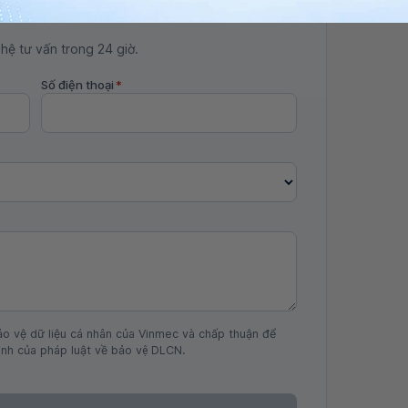
 hệ tư vấn trong 24 giờ.
Số điện thoại
*
ảo vệ dữ liệu cá nhân của Vinmec và chấp thuận để
nh của pháp luật về bảo vệ DLCN.