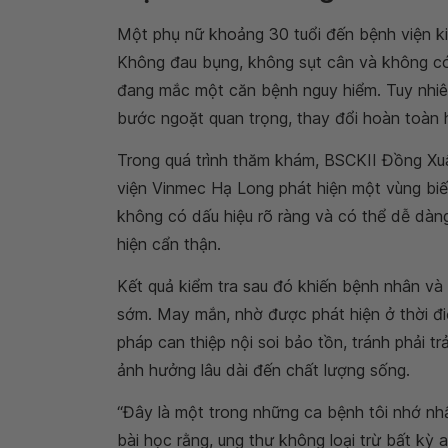
Một phụ nữ khoảng 30 tuổi đến bệnh viện kiể
Không đau bụng, không sụt cân và không có 
đang mắc một căn bệnh nguy hiểm. Tuy nhiên,
bước ngoặt quan trọng, thay đổi hoàn toàn hà
Trong quá trình thăm khám, BSCKII Đồng Xuâ
viện Vinmec Hạ Long phát hiện một vùng biế
không có dấu hiệu rõ ràng và có thể dễ dàn
hiện cẩn thận.
Kết quả kiểm tra sau đó khiến bệnh nhân và 
sớm. May mắn, nhờ được phát hiện ở thời đ
pháp can thiệp nội soi bảo tồn, tránh phải 
ảnh hưởng lâu dài đến chất lượng sống.
“Đây là một trong những ca bệnh tôi nhớ nh
bài học rằng, ung thư không loại trừ bất kỳ 