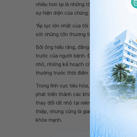
nhiều hơn lại là những tổn thương rất nhỏ,
sự hiện diện của chúng.
“Áp lực lớn nhất của tôi không phải là xử lý
sót những tổn thương tiền ung thư hoặc ung 
Bởi ông hiểu rằng, đằng sau một tổn thương 
trước của người bệnh. Đó có thể là những
nhỏ, những kế hoạch còn chưa hoàn thành c
thường trước thời điểm bệnh được phát hiện
Trong lĩnh vực tiêu hóa, ung thư thường khô
phát triển thành các khối u ác tính, bệnh c
thay đổi rất nhỏ tại niêm mạc. Đây chính là 
thiệp, nhưng cũng là giai đoạn dễ bị bỏ qua
khỏe mạnh.