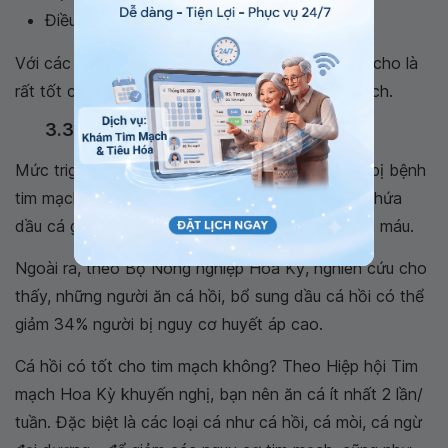
Điều hoà nhịp tim...;
Với các thành phần tốt, lành mạnh, cá hồi được cho là
rất tốt cho sức khỏe cũng như sức khỏe tim mạch.
3.3 Giảm triglycerides và huyết áp
Mức triglyceride cao khiến cho bạn có nguy cơ bị bệnh
tim mạch. Việc ăn cá hồi hay các sản phẩm có chứa
dầu cá giúp giảm đến 50% mức triglyceride trong máu.
Ngoài ra, theo Bộ Nông nghiệp Hoa Kỳ, nghiên cứu cho
thấy, những người ăn cá hồi, bổ sung dầu cá hồi có thể
giảm 34% người bị nguy cơ huyết áp cao.
Cá hồi có tốt cho tim mạch không? Theo Hiệp hội Tim
mạch Hoa Kỳ khuyến nghị, bạn nên ăn cá ít nhất 2 lần/
tuần. Đặc biệt là các loại cá như cá hồi, cá mòi, cá ngừ