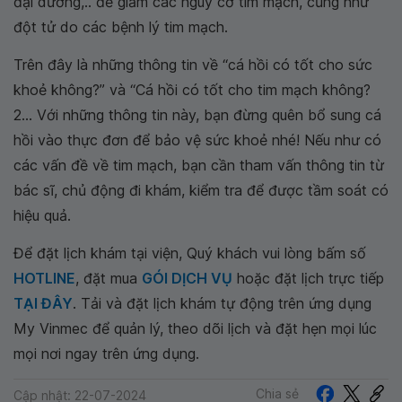
đại dương,.. để giảm các nguy cơ tim mạch, cũng như
đột tử do các bệnh lý tim mạch.
Trên đây là những thông tin về “cá hồi có tốt cho sức
khoẻ không?” và “Cá hồi có tốt cho tim mạch không?
2... Với những thông tin này, bạn đừng quên bổ sung cá
hồi vào thực đơn để bảo vệ sức khoẻ nhé! Nếu như có
các vấn đề về tim mạch, bạn cần tham vấn thông tin từ
bác sĩ, chủ động đi khám, kiểm tra để được tầm soát có
hiệu quả.
Để đặt lịch khám tại viện, Quý khách vui lòng bấm số
HOTLINE
, đặt mua
GÓI DỊCH VỤ
hoặc đặt lịch trực tiếp
TẠI ĐÂY
. Tải và đặt lịch khám tự động trên ứng dụng
My Vinmec để quản lý, theo dõi lịch và đặt hẹn mọi lúc
mọi nơi ngay trên ứng dụng.
Chia sẻ
Cập nhật: 22-07-2024