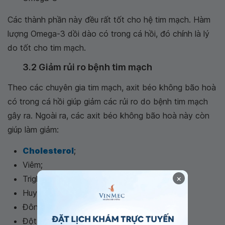
Các thành phần này đều rất tốt cho hệ tim mạch. Hàm
lượng Omega-3 dồi dào có trong cá hồi, đó chính là lý
do tốt cho tim mạch.
3.2 Giảm rủi ro bệnh tim mạch
Theo các chuyên gia tim mạch, axit béo không bão hoà
có trong cá hồi giúp giảm các rủi ro do bệnh tim mạch
gây ra. Ngoài ra, các axit béo không bão hoà này còn
giúp làm giảm:
Cholesterol
;
Viêm;
×
Triglycerides;
Huyết áp;
Đông máu;
Đột quỵ;