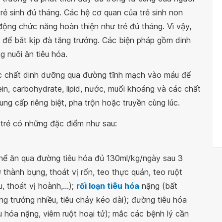
rẻ sinh đủ tháng. Các hệ cơ quan của trẻ sinh non
 động chức năng hoàn thiện như trẻ đủ tháng. Vì vậy,
 để bắt kịp đà tăng trưởng. Các biện pháp gồm dinh
 nuôi ăn tiêu hóa.
c chất dinh dưỡng qua đường tĩnh mạch vào máu để
in, carbohydrate, lipid, nước, muối khoáng và các chất
ng cấp riêng biệt, pha trộn hoặc truyền cùng lúc.
trẻ có những đặc điểm như sau:
hể ăn qua đường tiêu hóa đủ 130ml/kg/ngày sau 3
 thành bụng, thoát vị rốn, teo thực quản, teo ruột
, thoát vị hoành,...);
rối loạn tiêu hóa
nặng (bất
ng trướng nhiều, tiêu chảy kéo dài); đường tiêu hóa
u hóa nặng, viêm ruột hoại tử); mắc các bệnh lý cần