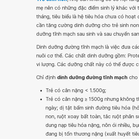
mẹ nên có những đặc điểm sinh lý khác với t
tháng, tiêu biểu là hệ tiêu hóa chưa có hoạt
cần tăng cường dinh dưỡng cho trẻ sinh non
dưỡng tĩnh mạch sau sinh và sau chuyển sang
Dinh dưỡng đường tĩnh mạch là việc đưa cá
nuôi cơ thể. Các chất dinh dưỡng gồm: Prote
vi lượng. Các dưỡng chất này có thể được cu
Chỉ định
dinh dưỡng đường tĩnh mạch
cho 
Trẻ có cân nặng < 1.500g;
Trẻ có cân nặng ≥ 1500g nhưng không t
ngày; dị tật bẩm sinh đường tiêu hóa (hở
non, ruột xoay bất toàn, tắc ruột phân su
dung nạp tiêu hóa nặng, nôn ói nhiều, bụ
đang bị tổn thương nặng (xuất huyết tiê