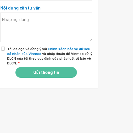
Nội dung cần tư vấn
Tôi đã đọc và đồng ý với
Chính sách bảo vệ dữ liệu
cá nhân của Vinmec
và chấp thuận để Vinmec xử lý
DLCN của tôi theo quy định của pháp luật về bảo vệ
DLCN.
*
Gửi thông tin