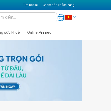
Tìm bác sĩ
Chăm sóc khách hàng
ng sức khoẻ
Online.Vinmec