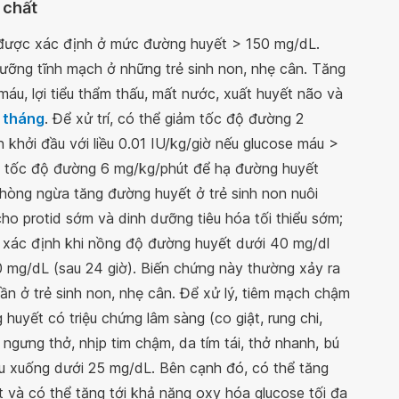
 chất
được xác định ở mức đường huyết > 150 mg/dL.
ưỡng tĩnh mạch ở những trẻ sinh non, nhẹ cân. Tăng
áu, lợi tiểu thẩm thấu, mất nước, xuất huyết não và
n tháng
. Để xử trí, có thể giảm tốc độ đường 2
n khởi đầu với liều 0.01 IU/kg/giờ nếu glucose máu >
i tốc độ đường 6 mg/kg/phút để hạ đường huyết
hòng ngừa tăng đường huyết ở trẻ sinh non nuôi
o protid sớm và dinh dưỡng tiêu hóa tối thiểu sớm;
xác định khi nồng độ đường huyết dưới 40 mg/dl
0 mg/dL (sau 24 giờ). Biến chứng này thường xảy ra
n ở trẻ sinh non, nhẹ cân. Để xử lý, tiêm mạch chậm
 huyết có triệu chứng lâm sàng (co giật, rung chi,
 ngưng thở, nhịp tim chậm, da tím tái, thở nhanh, bú
áu xuống dưới 25 mg/dL. Bên cạnh đó, có thể tăng
t và có thể tăng tới khả năng oxy hóa glucose tối đa