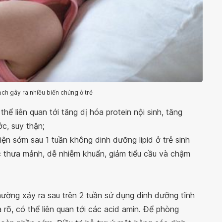
ch gây ra nhiều biến chứng ở trẻ
hể liên quan tới tăng dị hóa protein nội sinh, tăng
ớc, suy thận;
iện sớm sau 1 tuần không dinh dưỡng lipid ở trẻ sinh
c thưa mảnh, dễ nhiễm khuẩn, giảm tiểu cầu và chậm
 thường xảy ra sau trên 2 tuần sử dụng dinh dưỡng tĩnh
õ, có thể liên quan tới các acid amin. Để phòng