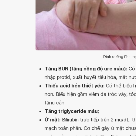
Dinh dưỡng tĩnh mạ
Tăng BUN (tăng nồng độ ure máu):
Có t
nhập protid, xuất huyết tiêu hóa, mất nư
Thiếu acid béo thiết yếu:
Có thể biểu h
non. Biểu hiện gồm viêm da tróc vảy, tó
tăng cân;
Tăng triglyceride máu
;
Ứ mật:
Bilirubin trực tiếp trên 2 mg/dL,
mạch toàn phần. Cơ chế gây ứ mật chưa r