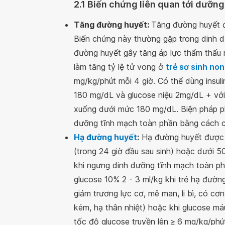
2.1 Biến chứng liên quan tới dưỡng
Tăng đường huyết:
Tăng đường huyết 
Biến chứng này thường gặp trong dinh d
đường huyết gây tăng áp lực thẩm thấu m
làm tăng tỷ lệ tử vong ở
trẻ sơ sinh no
mg/kg/phút mỗi 4 giờ. Có thể dùng insuli
180 mg/dL và glucose niệu 2mg/dL + vớ
xuống dưới mức 180 mg/dL. Biện pháp p
dưỡng tĩnh mạch toàn phần bằng cách ch
Hạ đường huyết
:
Hạ đường huyết được 
(trong 24 giờ đầu sau sinh) hoặc dưới 5
khi ngưng dinh dưỡng tĩnh mạch toàn phầ
glucose 10% 2 - 3 ml/kg khi trẻ hạ đường
giảm trương lực cơ, mê man, li bì, có cơn
kém, hạ thân nhiệt) hoặc khi glucose m
tốc độ glucose truyền lên ≥ 6 mg/kg/phú