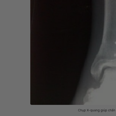
Chụp X-quang giúp chẩn đ