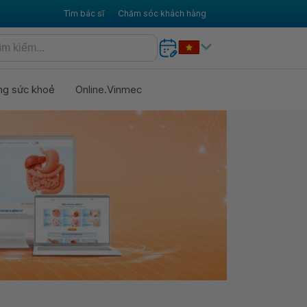
Tìm bác sĩ
Chăm sóc khách hàng
ng sức khoẻ
Online.Vinmec