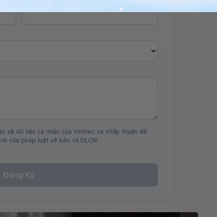
ảo vệ dữ liệu cá nhân của Vinmec và chấp thuận để
nh của pháp luật về bảo vệ DLCN.
Đăng Ký