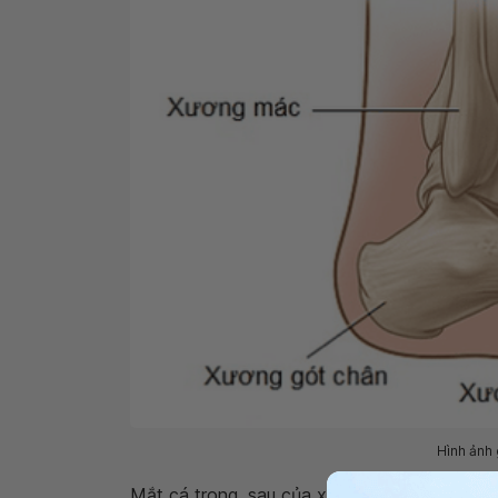
Hình ảnh 
Mắt cá trong, sau của xương chày và mắt cá