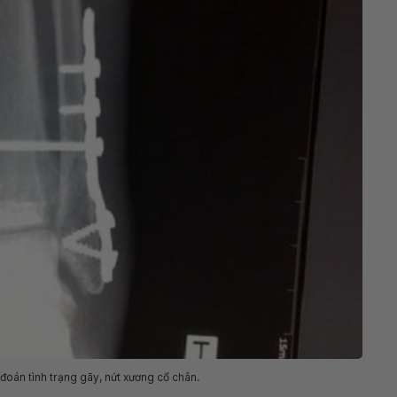
oán tình trạng gãy, nứt xương cổ chân.