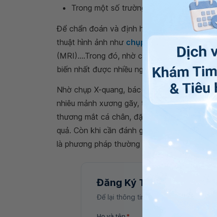
Trong một số trường hợp nghiêm trọng, t
Để chẩn đoán và định hướng điều trị bên cạ
thuật hình ảnh như
chụp X-quang
,
chụp cắt 
(MRI)....Trong đó, nhờ chi phí thấp và dễ t
biến nhất được nhiều người sử dụng.
Nhờ chụp X-quang, bác sĩ sẽ xác định được
nhiêu mảnh xương gãy, từ đó đưa ra phương p
thương mắt cá chân, đặc biệt là
gãy xương
quả. Còn khi cần đánh giá tổn thương xươn
là phương pháp thường được chỉ định.
Đăng Ký Tư Vấn
Để lại thông tin, bác sĩ Vinmec sẽ liên
Họ và tên
*