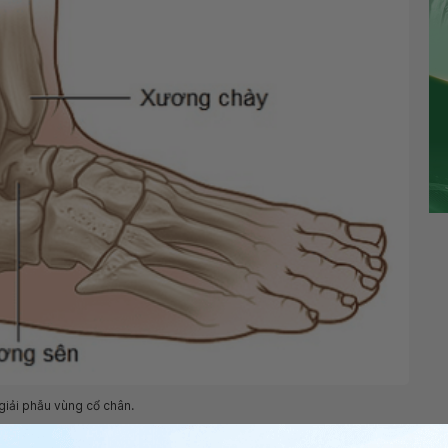
giải phẫu vùng cổ chân.
 ngoài của xương mác là những vị trí thường xảy ra