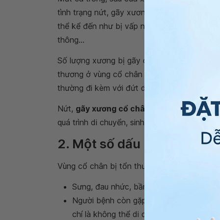
tình trạng nứt, gãy xương ở mọi lứa tuổi. Tì
thể kể đến như bị vấp ngã với lực vặn khớp c
thông…
Số lượng xương bị gãy càng nhiều thì sự ổn 
thương ở vùng cổ chân cũng thường kéo theo
thường đi kèm với đứt dây chằng.
Nứt,
gãy xương cổ chân
nếu không được điề
quá trình di chuyển, sinh hoạt.
2. Một số dấu hiệu xương 
Vùng cổ chân bị tổn thương thường xuất hi
Sưng, đau nhức, bầm tím.
Người bệnh còn gặp khó khăn trong việ
chí là không thể di chuyển.