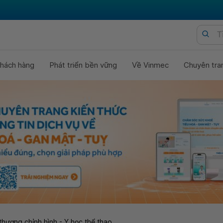
hách hàng
Phát triển bền vững
Về Vinmec
Chuyên tra
thương chỉnh hình - Y học thể thao