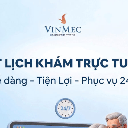
nh trạng này do nhiều nguyên nhân gây ra, trong đó có
ổ chân quá lớn, tai nạn sinh hoạt hoặc tai nạn giao
định của cổ chân càng giảm. Đồng thời, một vị trí tổn
 tổn thương tại một vị trí khác, ví dụ như gãy xương
u trị đúng cách và kịp thời sẽ gây ảnh hưởng lớn đến
cổ chân bị gãy.
ện các dấu hiệu như:
c di chuyển do cổ chân bị hạn chế vận động, thậm