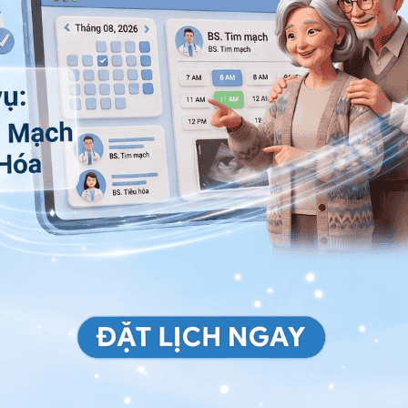
rình trạng biến dạng vùng cổ chân có thể xảy ra.
nh thăm khám lâm sàng, bác sĩ thường chỉ định các kỹ
lớp vi tính
(CT-scan) và
chụp cộng hưởng từ
hực hiện nên chụp X-quang trở thành phương pháp phổ
 số lượng xương bị gãy, gãy như thế nào và có bao
háp điều trị thích hợp. Trong trường hợp đánh giá tổn
kiểu phạm khớp, chụp cắt lớp vi tính sẽ mang lại hiệu
g và mô mềm như dây chằng thì chụp cộng hưởng từ lại
 hệ tư vấn trong 24 giờ.
Số điện thoại
*