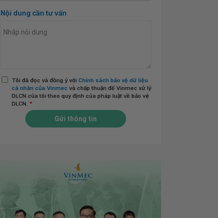
Nội dung cần tư vấn
Tôi đã đọc và đồng ý với
Chính sách bảo vệ dữ liệu
cá nhân của Vinmec
và chấp thuận để Vinmec xử lý
DLCN của tôi theo quy định của pháp luật về bảo vệ
DLCN.
*
Gửi thông tin