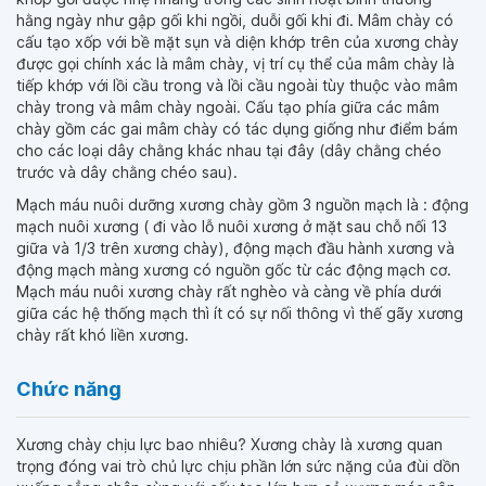
hằng ngày như gập gối khi ngồi, duỗi gối khi đi. Mâm chày có
cấu tạo xốp với bề mặt sụn và diện khớp trên của xương chày
được gọi chính xác là mâm chày, vị trí cụ thể của mâm chày là
tiếp khớp với lồi cầu trong và lồi cầu ngoài tùy thuộc vào mâm
chày trong và mâm chày ngoài. Cấu tạo phía giữa các mâm
chày gồm các gai mâm chày có tác dụng giống như điểm bám
cho các loại dây chằng khác nhau tại đây (dây chằng chéo
trước và dây chằng chéo sau).
Mạch máu nuôi dưỡng xương chày gồm 3 nguồn mạch là : động
mạch nuôi xương ( đi vào lỗ nuôi xương ở mặt sau chỗ nối 13
giữa và 1/3 trên xương chày), động mạch đầu hành xương và
động mạch màng xương có nguồn gốc từ các động mạch cơ.
Mạch máu nuôi xương chày rất nghèo và càng về phía dưới
giữa các hệ thống mạch thì ít có sự nối thông vì thế gãy xương
chày rất khó liền xương.
Chức năng
Xương chày chịu lực bao nhiêu? Xương chày là xương quan
trọng đóng vai trò chủ lực chịu phần lớn sức nặng của đùi dồn