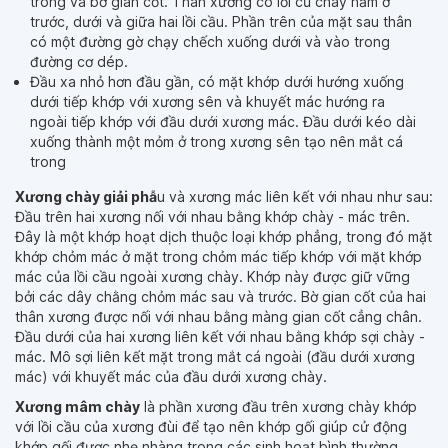
trong và bờ gian cốt. Thân xương có lồi củ chày nằm ở
trước, dưới và giữa hai lồi cầu. Phần trên của mặt sau thân
có một đường gờ chạy chếch xuống dưới và vào trong
đường cơ dép.
Đầu xa nhỏ hơn đầu gần, có mặt khớp dưới hướng xuống
dưới tiếp khớp với xương sên và khuyết mác hướng ra
ngoài tiếp khớp với đầu dưới xương mác. Đầu dưới kéo dài
xuống thành một mỏm ở trong xương sên tạo nên mắt cá
trong
Xương chày giải phẫ
u và xương mác liên kết với nhau như sau:
Đầu trên hai xương nối với nhau bằng khớp chày - mác trên.
Đây là một khớp hoạt dịch thuộc loại khớp phẳng, trong đó mặt
khớp chỏm mác ở mặt trong chỏm mác tiếp khớp với mặt khớp
mác của lồi cầu ngoài xương chày. Khớp này được giữ vững
bởi các dây chằng chỏm mác sau và trước. Bờ gian cốt của hai
thân xương được nối với nhau bằng màng gian cốt cẳng chân.
Đầu dưới của hai xương liên kết với nhau bằng khớp sợi chày -
mác. Mô sợi liên kết mặt trong mắt cá ngoài (đầu dưới xương
mác) với khuyết mác của đầu dưới xương chày.
Xương mâm chày
là phần xương đầu trên xương chày khớp
với lồi cầu của xương đùi để tạo nên khớp gối giúp cử động
khớp gối được nhẹ nhàng trong các sinh hoạt bình thường