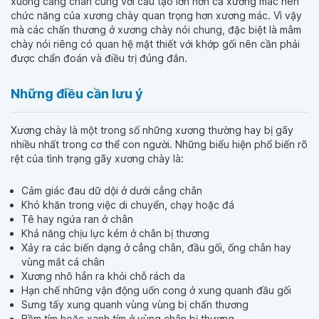
xuống cẳng chân cùng với cấu tạo lớn hơn cả xương mác nên
chức năng của xương chày quan trọng hơn xương mác. Vì vậy
mà các chấn thương ở xương chày nói chung, đặc biệt là mâm
chày nói riêng có quan hệ mật thiết với khớp gối nên cần phải
được chẩn đoán và điều trị đúng đắn.
Những điều cần lưu ý
Xương chày là một trong số những xương thường hay bị gãy
nhiều nhất trong cơ thể con người. Những biểu hiện phổ biến rõ
rệt của tình trạng gãy xương chày là:
Cảm giác đau dữ dội ở dưới cẳng chân
Khó khăn trong việc di chuyển, chạy hoặc đá
Tê hay ngứa ran ở chân
Khả năng chịu lực kém ở chân bị thương
Xảy ra các biến dạng ở cẳng chân, đầu gối, ống chân hay
vùng mắt cá chân
Xương nhô hẳn ra khỏi chỗ rách da
Hạn chế những vận động uốn cong ở xung quanh đầu gối
Sưng tấy xung quanh vùng vùng bị chấn thương
Bầm tím hoặc xanh tím ở vùng chân bị thương