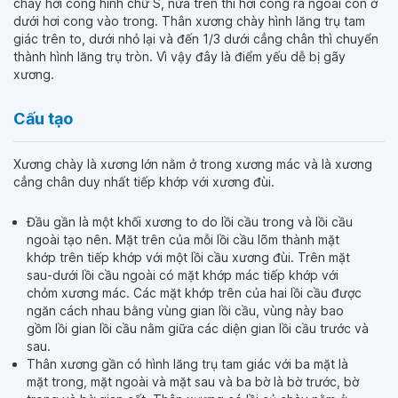
chày hơi cong hình chữ S, nửa trên thì hơi cong ra ngoài còn ở
dưới hơi cong vào trong. Thân xương chày hình lăng trụ tam
giác trên to, dưới nhỏ lại và đến 1/3 dưới cẳng chân thì chuyển
thành hình lăng trụ tròn. Vì vậy đây là điểm yếu dễ bị gãy
xương.
Cấu tạo
Xương chày là xương lớn nằm ở trong xương mác và là xương
cẳng chân duy nhất tiếp khớp với xương đùi.
Đầu gần là một khối xương to do lồi cầu trong và lồi cầu
ngoài tạo nên. Mặt trên của mỗi lồi cầu lõm thành mặt
khớp trên tiếp khớp với một lồi cầu xương đùi. Trên mặt
sau-dưới lồi cầu ngoài có mặt khớp mác tiếp khớp với
chỏm xương mác. Các mặt khớp trên của hai lồi cầu được
ngăn cách nhau bằng vùng gian lồi cầu, vùng này bao
gồm lồi gian lồi cầu nằm giữa các diện gian lồi cầu trước và
sau.
Thân xương gần có hình lăng trụ tam giác với ba mặt là
mặt trong, mặt ngoài và mặt sau và ba bờ là bờ trước, bờ