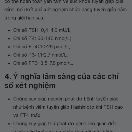
có thể hoàn toàn yên tâm về sức khoẻ tuyến giáp của
mình, nếu kết quả xét nghiệm chức năng tuyến giáp nằm
trong giới hạn sau:
Chỉ số TSH: 0,4-4,0 mU/L;
Chỉ số T4: 60-140 nmol/L;
Chỉ số FT4: 10-26 pmol/L;
Chỉ số T3: 1,1-2,7 nmol/L;
Chỉ số FT3: 3,5-7,8 pmol/L.
4. Ý nghĩa lâm sàng của các chỉ
số xét nghiệm
Chứng suy giáp nguyên phát do bệnh tuyến giáp
như bệnh viêm tuyến giáp Hashimoto khi TSH cao
và FT4 thấp;
Chứng suy giáp thứ phát do bệnh liên quan đến
tuyến yên hoặc do sự phản ứng với một bệnh