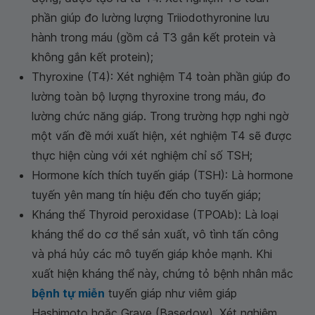
phần giúp đo lường lượng Triiodothyronine lưu
hành trong máu (gồm cả T3 gắn kết protein và
không gắn kết protein);
Thyroxine (T4): Xét nghiệm T4 toàn phần giúp đo
lường toàn bộ lượng thyroxine trong máu, đo
lường chức năng giáp. Trong trường hợp nghi ngờ
một vấn đề mới xuất hiện, xét nghiệm T4 sẽ được
thực hiện cùng với xét nghiệm chỉ số TSH;
Hormone kích thích tuyến giáp (TSH): Là hormone
tuyến yên mang tín hiệu đến cho tuyến giáp;
Kháng thể Thyroid peroxidase (TPOAb): Là loại
kháng thể do cơ thể sản xuất, vô tình tấn công
và phá hủy các mô tuyến giáp khỏe mạnh. Khi
xuất hiện kháng thể này, chứng tỏ bệnh nhân mắc
bệnh tự miễn
tuyến giáp như viêm giáp
Hashimoto hoặc Grave (Basedow). Xét nghiệm