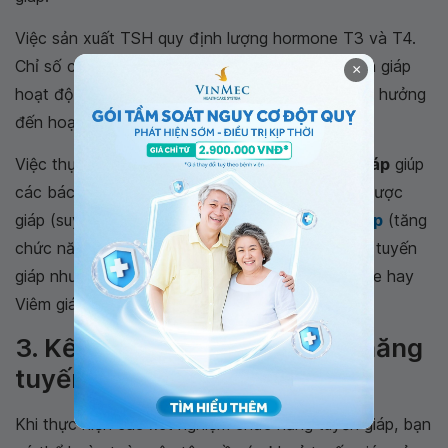
Việc sản xuất TSH quy định lượng hormone T3 và T4.
Chỉ số của TSH, T3 và T4 có thể cho biết tuyến giáp
×
hoạt động tốt như thế nào và điều gì có thể ảnh hưởng
đến hoạt động của tuyến giáp.
Việc thực hiện
xét nghiệm chức năng tuyến giáp
giúp
các bác sĩ có thể xác định một bệnh nhân bị nhược
giáp (suy giảm chức năng tuyến giáp),
cường giáp
(tăng
chức năng tuyến giáp) và một số bất thường về tuyến
giáp như viêm giáp, hoặc bệnh tự miễn như Grave hay
Viêm giáp hashimoto.
3. Kết quả xét nghiệm chức năng
tuyến giáp
Khi thực hiện các xét nghiệm chức năng tuyến giáp, bạn