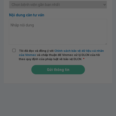
Nội dung cần tư vấn
Tôi đã đọc và đồng ý với
Chính sách bảo vệ dữ liệu cá nhân
của Vinmec
và chấp thuận để Vinmec xử lý DLCN của tôi
theo quy định của pháp luật về bảo vệ DLCN.
*
Gửi thông tin