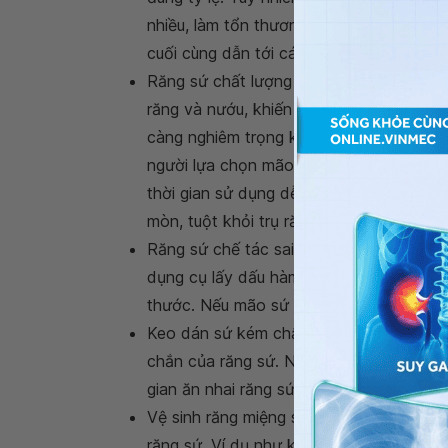
nhiều, làm tổn thương chân răng. Khi châ
cuối cùng dẫn tới các
dấu hiệu răng sứ 
Răng sứ chất lượng kém: Việc sử dụng r
răng và nướu, khiến chúng dễ bị sưng tấ
càng nghiêm trọng khiến răng sứ bị đẩy 
người lựa chọn mão sứ kim loại cũng dễ 
thời gian sử dụng dễ bị oxy hóa (đặc biệt
mòn, tuột khỏi trụ răng;
Răng sứ chế tác sai kích thước: Nếu bá
dụng cụ lấy dấu hàm lạc hậu thì có thể d
thước. Nếu mão sứ to hơn cùi răng thì s
Keo dán sứ kém chất lượng: Keo dán sứ 
chắn của răng sứ. Nếu sử dụng keo kém c
gian ăn nhai răng sứ sẽ bị hở, thậm chí bị
Vệ sinh răng miệng sai cách: Nếu bạn
vệ
răng sứ. Ví dụ như khi chải răng dùng l