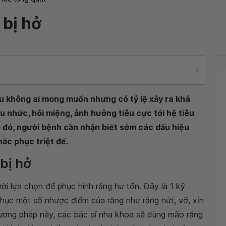
 bị hở
iều không ai mong muốn nhưng có tỷ lệ xảy ra khá
u nhức, hôi miệng, ảnh hưởng tiêu cực tới hệ tiêu
o đó, người bệnh cần nhận biết sớm các dấu hiệu
ắc phục triệt để.
 bị hở
i lựa chọn để phục hình răng hư tổn. Đây là 1 kỹ
ục một số nhược điểm của răng như răng nứt, vỡ, xỉn
hương pháp này, các bác sĩ nha khoa sẽ dùng mão răng