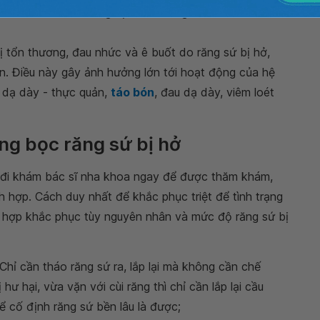
 có thể khiến cùi răng bị tổn thương và dẫn đến đau
bị tổn thương, đau nhức và ê buốt do răng sứ bị hở,
n. Điều này gây ảnh hưởng lớn tới hoạt động của hệ
c dạ dày - thực quản,
táo bón
, đau dạ dày, viêm loét
ng bọc răng sứ bị hở
 đi khám bác sĩ nha khoa ngay để được thăm khám,
h hợp. Cách duy nhất để khắc phục triệt để tình trạng
ờng hợp khắc phục tùy nguyên nhân và mức độ răng sứ bị
 Chỉ cần tháo răng sứ ra, lắp lại mà không cần chế
hư hại, vừa vặn với cùi răng thì chỉ cần lắp lại cầu
 cố định răng sứ bền lâu là được;