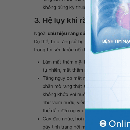
không đúng kỹ thuật,... thì sau một thời
3. Hệ lụy khi răng sứ bị hở
Ngoài
dấu hiệu răng sứ bị hở
, tác hại của 
Cụ thể, bọc răng sứ bị hở không chỉ làm gi
trọng tới sức khỏe nếu không được xử trí kịp
Làm mất thẩm mỹ: Khi răng sứ bị hở thì c
tự nhiên, mất thẩm mỹ;
Tăng nguy cơ mất răng thật: Kỹ thuật bọ
phần mô răng thật sau khi mài sẽ bị yếu
không khớp với nướu thì sẽ tạo điều kiệ
như viêm nướu, viêm nha chu,
sâu răng
,
thể dẫn đến nguy cơ mất răng;
Gây đau nhức, hôi miệng: Bọc răng sứ bị 
gây tình trạng hôi miệng kéo dài và làm 