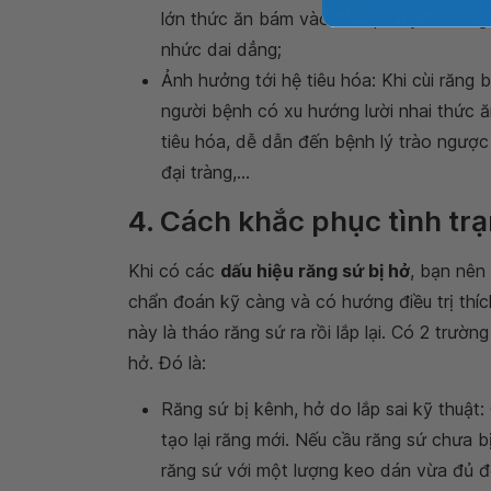
lớn thức ăn bám vào và lấp đầy cùi răng
nhức dai dẳng;
Ảnh hưởng tới hệ tiêu hóa: Khi cùi răng 
người bệnh có xu hướng lười nhai thức ă
tiêu hóa, dễ dẫn đến bệnh lý trào ngượ
đại tràng,...
4. Cách khắc phục tình trạ
Khi có các
dấu hiệu răng sứ bị hở
, bạn nên
chẩn đoán kỹ càng và có hướng điều trị thíc
này là tháo răng sứ ra rồi lắp lại. Có 2 trư
hở. Đó là:
Răng sứ bị kênh, hở do lắp sai kỹ thuật:
tạo lại răng mới. Nếu cầu răng sứ chưa bị 
răng sứ với một lượng keo dán vừa đủ để