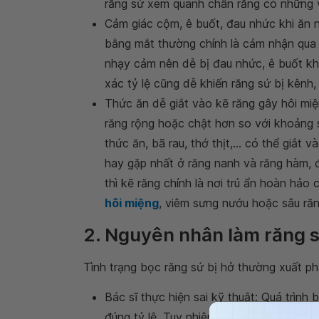
răng sứ xem quanh chân răng có những 
Cảm giác cộm, ê buốt, đau nhức khi ăn 
bằng mắt thường chính là cảm nhận qua h
nhạy cảm nên dễ bị đau nhức, ê buốt khi
xác tỷ lệ cũng dễ khiến răng sứ bị kênh
Thức ăn dễ giắt vào kẽ răng gây hôi miện
răng rộng hoặc chật hơn so với khoảng 
thức ăn, bã rau, thớ thịt,... có thể giắt 
hay gặp nhất ở răng nanh và răng hàm, đ
thì kẽ răng chính là nơi trú ẩn hoàn hảo
hôi miệng
, viêm sưng nướu hoặc sâu răng
2. Nguyên nhân làm răng s
Tình trạng bọc răng sứ bị hở thường xuất p
Bác sĩ thực hiện sai kỹ thuật: Quá trình 
đúng tỷ lệ. Tuy nhiên, có nhiều bác sĩ t