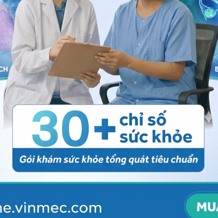
 gian răng sứ sẽ bị mài mòn, hở nướu.
tình trạng này cũng khiến nhiều người bệnh hoang mang.
ảm tính thẩm mỹ của răng mà còn gây ảnh hưởng nghiêm
 thời. Cụ thể:
hân răng bị lộ ra ngoài sẽ làm nụ cười trở nên thiếu
c răng sứ cần mài cùi răng thật để làm trụ. Do đó,
, dễ chịu các tác động tiêu cực. Nếu lắp mão sứ
n để vi khuẩn xâm nhập, gây nhiều bệnh lý răng miệng
... Kết quả là làm răng thật bị tổn thương, thậm chí có
hở khiến thức ăn thừa tích tụ lại ở các khe kẽ răng,
giảm sự tự tin của người bệnh. Không chỉ vậy, lượng