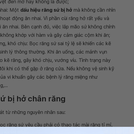
vệt đen mờ hay không là được;
nhai: Một
dấu hiệu răng sứ bị hở
mà không cần nhìn
oạt động ăn nhai. Vì phần cùi răng hở rất yếu và
 ăn nhai. Bên cạnh đó, việc lắp mão sứ không chính
, không khớp với hàm và gây cảm giác cộm khi ăn;
g, khó chịu: Bọc răng sứ sai tỷ lệ sẽ khiến các kẽ
sinh lý thông thường. Khi ăn uống, các mảnh vụn
vào kẽ răng, gây khó chịu, vướng víu. Tình trạng này
ôi khi có thể gặp ở răng cửa. Nếu không vệ sinh kỹ
 của vi khuẩn gây các bệnh lý răng miệng như
,...
ứ bị hở chân răng
hát từ những nguyên nhân sau:
bọc răng sứ yêu cầu phải có thao tác mài răng tỉ mỉ,
ay nghề kém đã phán đoán sai tỷ lệ, mài cùi răng quá