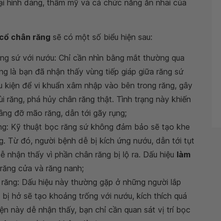
 lại hình dáng, thẩm mỹ và cả chức năng ăn nhai của
 cổ chân răng
sẽ có một số biểu hiện sau:
răng sứ với nướu: Chỉ cần nhìn bằng mắt thường qua
g là bạn đã nhận thấy vùng tiếp giáp giữa răng sứ
u kiện để vi khuẩn xâm nhập vào bên trong răng, gây
i răng, phá hủy chân răng thật. Tình trạng này khiến
nâng đỡ mão răng, dẫn tới gãy rụng;
rong: Kỹ thuật bọc răng sứ không đảm bảo sẽ tạo khe
 Từ đó, người bệnh dễ bị kích ứng nướu, dẫn tới tụt
dễ nhận thấy vì phần chân răng bị lộ ra. Dấu hiệu
làm
í răng cửa và răng nanh;
răng: Dấu hiệu này thường gặp ở những người lắp
i bị hở sẽ tạo khoảng trống với nướu, kích thích quá
iện này dễ nhận thấy, bạn chỉ cần quan sát vị trí bọc