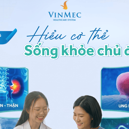
n răng bị suy yếu thì dễ xảy ra tình trạng tụt nướu và
bị hở
;
ăng sứ kém chất lượng có thể gây kích ứng với cùi
y và viêm nhiễm. Lâu dần, tình trạng sưng viêm ngày
lên cao, làm xuất hiện các khe hở. Đồng thời, những
bị hở răng sứ. Nguyên nhân vì khung kim loại sau một
 là răng sứ kim loại thường), khiến răng sứ bị mài
c sĩ có kỹ thuật lấy dấu hàm không chuẩn xác, dùng
ẫn đến tình trạng chế tác mão sứ sai lệch về kích
ẽ khiến chúng không khít với nhau, tạo khe hở;
đóng vai trò quan trọng trong việc đảm bảo độ chắc
hất lượng hoặc chỉ dùng quá ít keo thì sau một thời
 rơi ra ngoài;
 sinh răng miệng
không đúng cách thì có thể gây hở
ực quá mạnh, sử dụng bàn chải lông cứng, đánh răng