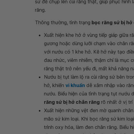
sứ để chụp lên cùi răng thật, giúp phục hình
răng.
Thông thường, tình trạng
bọc răng sứ bị hở
Xuất hiện khe hở ở vùng tiếp giáp giữa 
gương hoặc dùng lưỡi chạm vào chân răn
với nướu có 1 khe hở. Kẽ hở này tạo điề
đau nhức, viêm nhiễm, thậm chí là mục cù
răng thật trở nên yếu đi, mất khả năng 
Nướu bị tụt làm lộ ra cùi răng sứ bên t
hở, khiến
vi khuẩn
dễ xâm nhập vào răng.
nướu. Biểu hiện của tình trạng tụt nướu 
răng sứ bị hở chân răng
rõ nhất ở vị tr
Xuất hiện những vệt đen mờ quanh chân 
mão sứ kim loại. Khi bọc răng sứ kim loạ
trình oxy hóa, làm đen chân răng. Biểu h