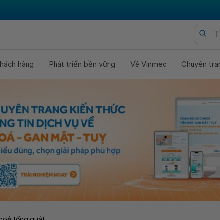
hách hàng
Phát triển bền vững
Về Vinmec
Chuyên tra
hoẻ tổng quát