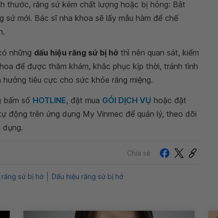
ch thước, răng sứ kém chất lượng hoặc bị hỏng: Bắt
ăng sứ mới. Bác sĩ nha khoa sẽ lấy mẫu hàm để chế
n.
 có những
dấu hiệu răng sứ bị hở
thì nên quan sát, kiểm
khoa để được thăm khám, khắc phục kịp thời, tránh tình
h hưởng tiêu cực cho sức khỏe răng miệng.
ng bấm số
HOTLINE
, đặt mua
GÓI DỊCH VỤ
hoặc đặt
 tự động trên ứng dụng My Vinmec để quản lý, theo dõi
g dụng.
Chia sẻ
ị răng sứ bị hở
Dấu hiệu răng sứ bị hở