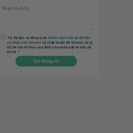
Tôi đã đọc và đồng ý với
Chính sách bảo vệ dữ liệu
cá nhân của Vinmec
và chấp thuận để Vinmec xử lý
DLCN của tôi theo quy định của pháp luật về bảo vệ
DLCN.
*
Gửi thông tin