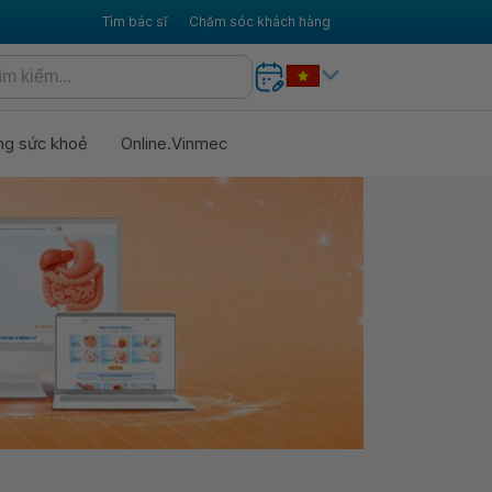
Tìm bác sĩ
Chăm sóc khách hàng
ng sức khoẻ
Online.Vinmec