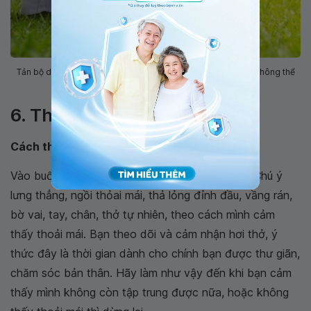
Tản bộ du xuân đầu năm cũng là một phương thức luyện tập không thể
nào dễ dàng hơn
6. Thiền
Cách thực hiện
Vào buổi sáng, bạn chỉ cần ngồi thiền vài phút. Chú ý
lưng thẳng, ngồi thỏai mái, thả lỏng đỉnh đầu, vầng rán,
bờ vai, tay, chân, thở tự nhiên, theo cách mình cảm
thấy thoải mái. Bạn theo dõi và cảm nhận hơi thở, ý
thức đây là thời gian dành cho chính bạn được thư giãn,
chăm sóc bản thân. Hãy làm như vậy đến khi bạn cảm
thấy mình không còn tập trung được nữa, hoặc không