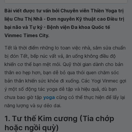
Bài viết được tư vấn bởi Chuyên viên Thiền Yoga trị
liệu Chu Thị Nhã - Đơn nguyên Kỹ thuật cao Điều trị
bại não và Tự kỷ - Bệnh viện Đa khoa Quốc tế
Vinmec Times City.
Tết là thời điểm những lo toan việc nhà, sắm sửa chuẩn
bị đón Tết, bếp núc vất vả, ăn uống không điều độ
khiến cơ thể bạn mệt mỏi. Quỹ thời gian dành cho bản
thân eo hẹp hơn, bạn dễ bỏ qua thói quen chăm sóc
bản thân khiến sức khỏe đi xuống. Các Yogi Vinmec gợi
ý một số động tác yoga dễ tập và hiệu quả, dù bạn
chưa bao giờ tập
yoga
cũng có thể thực hiện để lấy lại
năng lượng và sự dẻo dai.
1. Tư thế Kim cương (Tia chớp
hoặc ngồi quỳ)