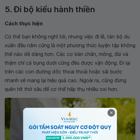
5. Đi bộ kiểu hành thiền
Cách thực hiện
Có thể bạn không nghĩ tới, nhưng việc đi lễ, tản bộ du
xuân đầu năm cũng là một phương thức luyện tập không
thể nào dễ dàng hơn. Các cơ bàn chân, mông, đùi và
thậm chí cả bụng dưới cũng đều được vận động. Đi lại
trên các con đường dốc thoai thoải hoặc sải bước
nhanh sẽ mang lại hiệu quả cao. Ngoài ra, cũng đừng
quên hít thở sâu để cơ thể hấp thụ nhiều oxi hơn.
×