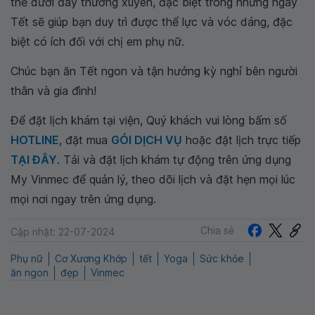
thế dưới đây thường xuyên, đặc biệt trong những ngày
Tết sẽ giúp bạn duy trì được thể lực và vóc dáng, đặc
biệt có ích đối với chị em phụ nữ.
Chúc bạn ăn Tết ngon và tận hưởng kỳ nghỉ bên người
thân và gia đình!
Để đặt lịch khám tại viện, Quý khách vui lòng bấm số
HOTLINE
, đặt mua
GÓI DỊCH VỤ
hoặc đặt lịch trực tiếp
TẠI ĐÂY
. Tải và đặt lịch khám tự động trên ứng dụng
My Vinmec để quản lý, theo dõi lịch và đặt hẹn mọi lúc
mọi nơi ngay trên ứng dụng.
Chia sẻ
Cập nhật: 22-07-2024
Phụ nữ
Cơ Xương Khớp
tết
Yoga
Sức khỏe
ăn ngon
đẹp
Vinmec