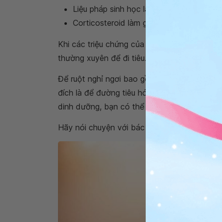
Liệu pháp sinh học làm giảm nguy cơ vi
Corticosteroid làm giảm hoạt động của 
Khi các triệu chứng của bạn tiến triển, bác 
thường xuyên để đi tiêu. Tuy nhiên, không p
Để ruột nghỉ ngơi bao gồm một chế độ ăn ki
đích là để đường tiêu hóa lành lại sau khi b
dinh dưỡng, bạn có thể cần tiêm tĩnh mạch.
Hãy nói chuyện với bác sĩ trước khi chuyển 