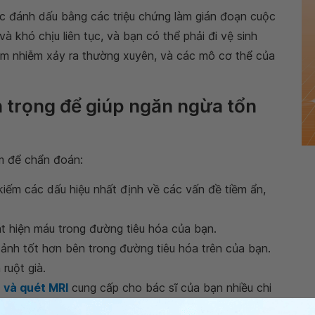
c đánh dấu bằng các triệu chứng làm gián đoạn cuộc
 khó chịu liên tục, và bạn có thể phải đi vệ sinh
iêm nhiễm xảy ra thường xuyên, và các mô cơ thể của
 trọng để giúp ngăn ngừa tổn
ệm để chẩn đoán:
 kiếm các dấu hiệu nhất định về các vấn đề tiềm ẩn,
át hiện máu trong đường tiêu hóa của bạn.
h ảnh tốt hơn bên trong đường tiêu hóa trên của bạn.
 ruột già.
 và quét MRI
cung cấp cho bác sĩ của bạn nhiều chi
. Cả hai xét nghiệm đều cho phép bác sĩ xem các khu