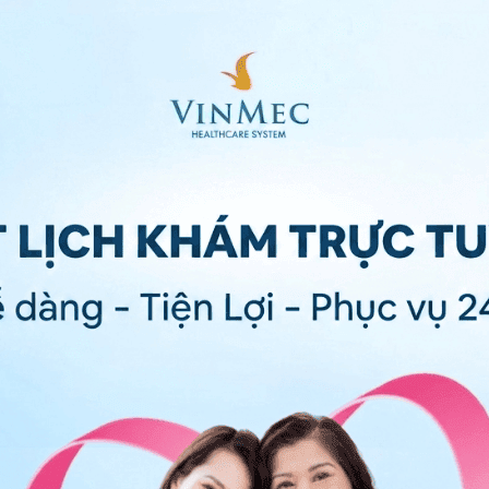
iết trong quá trình nội soi hoặc soi ruột kết để xem
 các xét nghiệm cần thiết và loại trừ các lý do có thể
 thể kết luận rằng bạn mắc bệnh Crohn.
ệm này nhiều lần nữa để tìm kiếm các mô bệnh và xác
 quản lý bệnh
ấn công các tế bào của chính nó. Các lựa chọn điều trị
êm nhiễm