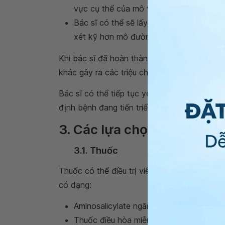
vực cụ thể của mô và cơ quan của bạn.
Bác sĩ có thể sẽ lấy mẫu mô hoặc sinh th
xét kỹ hơn mô đường ruột của bạn.
Khi bác sĩ đã hoàn thành việc xem xét tất cả
khác gây ra các triệu chứng của bạn, họ có
Bác sĩ có thể tiếp tục yêu cầu các xét nghi
định bệnh đang tiến triển như thế nào.
3. Các lựa chọn điều trị và
3.1. Thuốc
Thuốc có thể điều trị viêm và ngăn cơ thể t
có dạng:
Aminosalicylate ngăn ngừa viêm nhiễm
Thuốc điều hòa miễn dịch ngăn ngừa vi