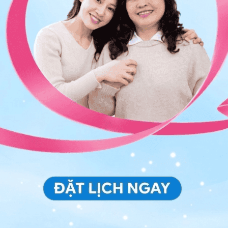
êm nhiễm
hệ thống miễn dịch
sĩ tiêu hóa cũng có thể khuyên bạn nên nghỉ ngơi
hải bác sĩ nào cũng đồng ý với biện pháp này.
êng nghiêm ngặt chỉ có chất lỏng trong vài ngày. Mục
ị viêm và về cơ bản được nghỉ ngơi. Để ngăn ngừa suy
sang chế độ ăn lỏng.