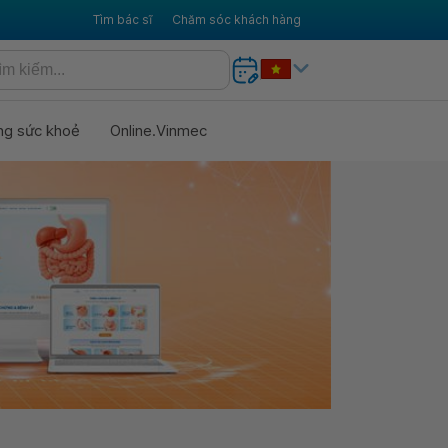
Tìm bác sĩ
Chăm sóc khách hàng
ng sức khoẻ
Online.Vinmec