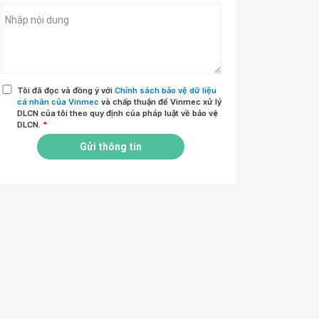
Tôi đã đọc và đồng ý với
Chính sách bảo vệ dữ liệu
cá nhân của Vinmec
và chấp thuận để Vinmec xử lý
DLCN của tôi theo quy định của pháp luật về bảo vệ
DLCN.
*
Gửi thông tin