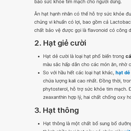
bảo sức khỏe tim mạch cho người dùng.
Ăn hạt hạnh nhân có thể hỗ trợ sức khỏe đư
chủng vi khuẩn có lợi, bao gồm cả Lactobaci
chất bảo vệ được gọi là flavonoid có công
2. Hạt giẻ cười
Hạt dẻ cười là loại hạt phổ biến trong
cá
màu sắc hấp dẫn cho các món ăn, nhờ c
So với hầu hết các loại hạt khác,
hạt dẻ
chứa lượng kali cao nhất. Đồng thời, tr
phytosterol, hỗ trợ sức khỏe tim mạch. Đ
zeaxanthin hợp lý, hai chất chống oxy h
3. Hạt thông
Hạt thông là một chất bổ sung bổ dưỡn