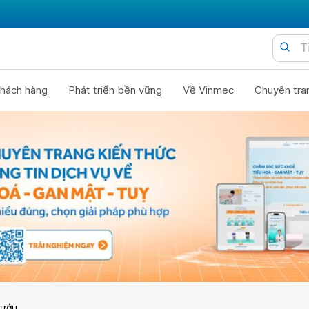
hách hàng
Phát triển bền vững
Về Vinmec
Chuyên tra
bướu