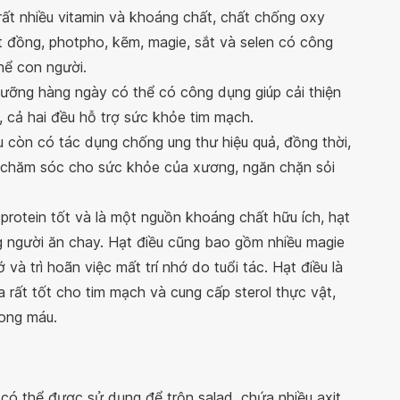
rất nhiều vitamin và khoáng chất, chất chống oxy
t đồng, photpho, kẽm, magie, sắt và selen có công
hể con người.
dưỡng hàng ngày có thể có công dụng giúp cải thiện
, cả hai đều hỗ trợ sức khỏe tim mạch.
u còn có tác dụng chống ung thư hiệu quả, đồng thời,
, chăm sóc cho sức khỏe của xương, ngăn chặn sỏi
protein tốt và là một nguồn khoáng chất hữu ích, hạt
ng người ăn chay. Hạt điều cũng bao gồm nhiều magie
và trì hoãn việc mất trí nhớ do tuổi tác. Hạt điều là
rất tốt cho tim mạch và cung cấp sterol thực vật,
rong máu.
ó thể được sử dụng để trộn salad, chứa nhiều axit