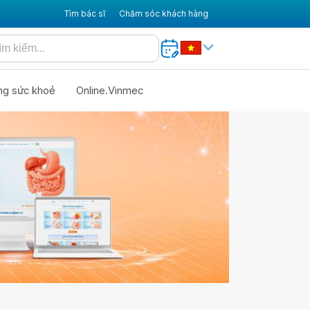
Tìm bác sĩ
Chăm sóc khách hàng
ng sức khoẻ
Online.Vinmec