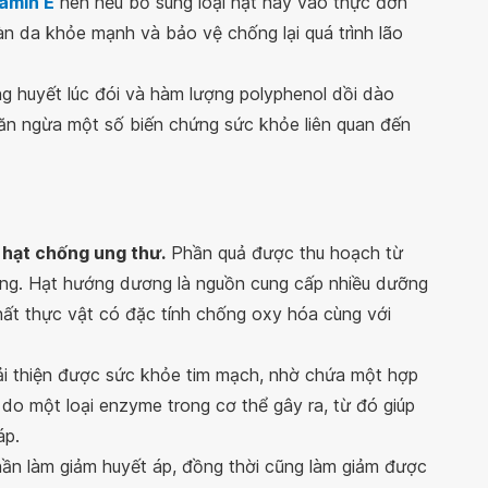
tamin E
nên nếu bổ sung loại hạt này vào thực đơn
n da khỏe mạnh và bảo vệ chống lại quá trình lão
 huyết lúc đói và hàm lượng polyphenol dồi dào
ăn ngừa một số biến chứng sức khỏe liên quan đến
i hạt chống ung thư.
Phần quả được thu hoạch từ
ng. Hạt hướng dương là nguồn cung cấp nhiều dưỡng
chất thực vật có đặc tính chống oxy hóa cùng với
ải thiện được sức khỏe tim mạch, nhờ chứa một hợp
o một loại enzyme trong cơ thể gây ra, từ đó giúp
áp.
ần làm giảm huyết áp, đồng thời cũng làm giảm được