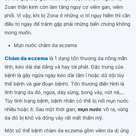
Zoan thần kinh còn làm tăng nguy cơ viêm gan, viêm
phổi. Vì vậy, khi bị Zona ở những vị trí nguy hiểm thì cần
điều trị ngay để tránh gặp phải những biến chứng không
mong muốn.
Mụn nước chàm da eczema
Chàm da eczema
là 1 dạng tổn thương da nông mãn
tính, kéo dài dai dẳng và hay tái phát. Đặc trưng của
bệnh là gây ngứa ngáy kéo dài (âm ỉ hoặc dữ dội tùy
thể bệnh và giai đoạn bệnh). Tổn thương điển hình là
tình trạng da đỏ, ngứa, dày sừng, bong vảy, nứt nẻ,...
Tùy tình trạng bệnh, bệnh nhân có thể bị nổi mụn nước
nhiều hoặc ít. Sau một thời gian,
mụn nước
vỡ ra, vùng
da đó bị khô và đóng vảy rất mất thẩm mỹ.
Một số thể bệnh chàm da eczema gồm viêm da dị ứng