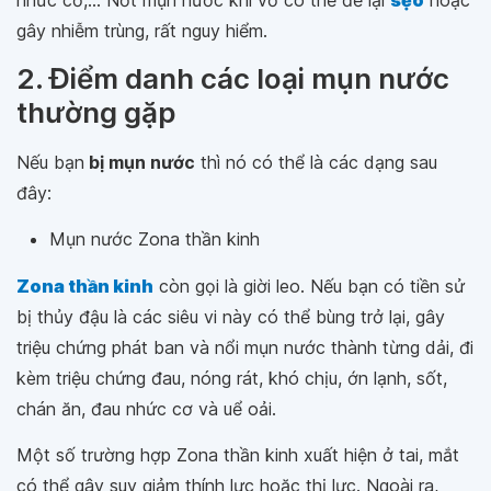
nhức cơ,... Nốt mụn nước khi vỡ có thể để lại
sẹo
hoặc
gây nhiễm trùng, rất nguy hiểm.
2. Điểm danh các loại mụn nước
thường gặp
Nếu bạn
bị mụn nước
thì nó có thể là các dạng sau
đây:
Mụn nước Zona thần kinh
Zona thần kinh
còn gọi là giời leo. Nếu bạn có tiền sử
bị thủy đậu là các siêu vi này có thể bùng trở lại, gây
triệu chứng phát ban và nổi mụn nước thành từng dải, đi
kèm triệu chứng đau, nóng rát, khó chịu, ớn lạnh, sốt,
chán ăn, đau nhức cơ và uể oải.
Một số trường hợp Zona thần kinh xuất hiện ở tai, mắt
có thể gây suy giảm thính lực hoặc thị lực. Ngoài ra,