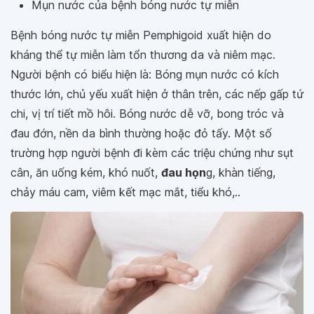
Mụn nước của bệnh bóng nước tự miễn
Bệnh bóng nước tự miễn Pemphigoid xuất hiện do
kháng thể tự miễn làm tổn thương da và niêm mạc.
Người bệnh có biểu hiện là: Bóng mụn nước có kích
thước lớn, chủ yếu xuất hiện ở thân trên, các nếp gấp tứ
chi, vị trí tiết mồ hôi. Bóng nước dễ vỡ, bong tróc và
đau đớn, nền da bình thường hoặc đỏ tấy. Một số
trường hợp người bệnh đi kèm các triệu chứng như sụt
cân, ăn uống kém, khó nuốt,
đau họn
g, khàn tiếng,
chảy máu cam, viêm kết mạc mắt, tiểu khó,..