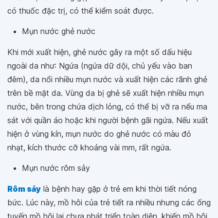
có thuốc đặc trị, có thể kiểm soát được.
Mụn nước ghẻ nước
Khi mới xuất hiện, ghẻ nước gây ra một số dấu hiệu
ngoài da như: Ngứa (ngứa dữ dội, chủ yếu vào ban
đêm), da nổi nhiều mụn nước và xuất hiện các rãnh ghẻ
trên bề mặt da. Vùng da bị ghẻ sẽ xuất hiện nhiều mụn
nước, bên trong chứa dịch lỏng, có thể bị vỡ ra nếu ma
sát với quần áo hoặc khi người bệnh gãi ngứa. Nếu xuất
hiện ở vùng kín, mụn nước do ghẻ nước có màu đỏ
nhạt, kích thước cỡ khoảng vài mm, rất ngứa.
Mụn nước rôm sảy
Rôm sảy
là bệnh hay gặp ở trẻ em khi thời tiết nóng
bức. Lúc này, mồ hôi của trẻ tiết ra nhiều nhưng các ống
tuyến mồ hôi lại chưa phát triển toàn diện, khiến mồ hôi