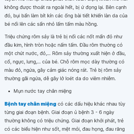
không được thoát ra ngoài hết, bị ứ đọng lại. Bên cạnh
đó, bụi bẩn làm bít kín các ống bài tiết khiến làn da của
bé nổi lên các sẩn nhỏ lấm tấm màu hồng.
Triệu chứng rôm sảy là trẻ bị nổi các nốt mẩn đỏ như
đầu kim, hình tròn hoặc nấm tấm. Đầu rôm thường có
một chút nước, đỏ,... Rôm sảy thường xuất hiện ở đầu,
cổ, ngực, lưng,... của bé. Chỗ rôm mọc dày thường có
màu đỏ, ngứa, gây cảm giác nóng rát. Trẻ bị rôm sảy
thường gãi ngứa, dễ gây lở loét da do viêm nhiễm.
Mụn nước tay chân miệng
Bệnh tay chân miệng
có các dấu hiệu khác nhau tùy
từng giai đoạn bệnh. Giai đoạn ủ bệnh 3 - 6 ngày
thường không có triệu chứng. Giai đoạn khởi phát, trẻ
có các biểu hiện như sốt, mệt mỏi, đau họng, đau răng