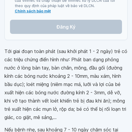
của Vinmec và chấp thuận để Vinmec xử lý DLCN của tôi
theo quy định của pháp luật về bảo vệ DLCN.
Chính sách bảo mật
Đăng Ký
Tới giai đoạn toàn phát (sau khởi phát 1 - 2 ngày) trẻ có
các triệu chứng điển hình như: Phát ban dạng phỏng
nước ở lòng bàn tay, bàn chân, mông, đầu gối (đường
kính các bóng nước khoảng 2 - 10mm, màu xám, hình
bầu dục); loét miệng (niêm mạc má, lưỡi và lợi của bé
xuất hiện các bóng nước đường kính 2 - 3mm, dễ vỡ,
khi vỡ tạo thành vết loét khiến trẻ bị đau khi ăn); mông
trẻ xuất hiện các mụn lở, rộp da; bé có thể bị rối loạn tri
giác, co giật, mê sảng,...
Nếu bệnh nhẹ, sau khoảng 7 - 10 ngày chăm sóc tại