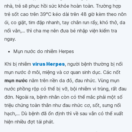
nhà, trẻ sẽ phục hồi sức khỏe hoàn toàn. Trường hợp
trẻ sốt cao trên 39°C kéo dài trên 48 giờ kèm theo nôn
ói, co giật, tim đập nhanh, tay chân run rẩy, khó thở, da
nổi vằn,... thì cha mẹ nên đưa bé nhập viện kiểm tra
ngay.
Mụn nước do nhiễm Herpes
Khi bị nhiễm
virus Herpes
, người bệnh thường bị nổi
mụn nước ở môi, miệng và cơ quan sinh dục. Các nốt
mụn nước
nằm trên nền da đỏ, đau nhức. Vùng mụn
nước phồng rộp có thể bị vỡ, bội nhiễm vi trùng, rất đau
đớn. Ngoài ra, bệnh nhân còn có thể mắc phải một số
triệu chứng toàn thân như đau nhức cơ, sốt, sưng nổi
hạch,... Dù bệnh đã ổn định thì về sau vẫn có thể xuất
hiện nhiều đợt tái phát.