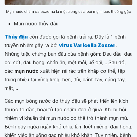
Mụn nước chàm da eczema là một trong các loại mụn nước thường gặp
Mụn nước thủy đậu
Thủy đậu
còn được gọi là bệnh trái rạ. Đây là 1 bệnh
truyền nhiễm gây ra bởi
virus Varicella Zoster
.
Những triệu chứng ban đầu của bệnh gồm: Đau đầu, đau
cơ, sốt, đau họng, chán ăn, mệt mỏi, uể oải,... Sau đó,
các
mụn nước
xuất hiện rải rác trên khắp cơ thể, tập
trung nhiều tại vùng lưng, bẹn, đùi, cánh tay, cẳng tay,
mặt,...
Các mụn bóng nước do thủy đậu sẽ phát triển lên kích
thước to dần, hoại tử tạo chấm đen ở giữa. Khi bị bội
nhiễm vi khuẩn thì mụn nước có thể trở thành mụn mủ.
Bệnh gây ngứa ngáy khó chịu, làm loét miệng, đau họng,
khiến việc ăn uống gặp nhiều khó khăn. Tuy nhiên, bệnh