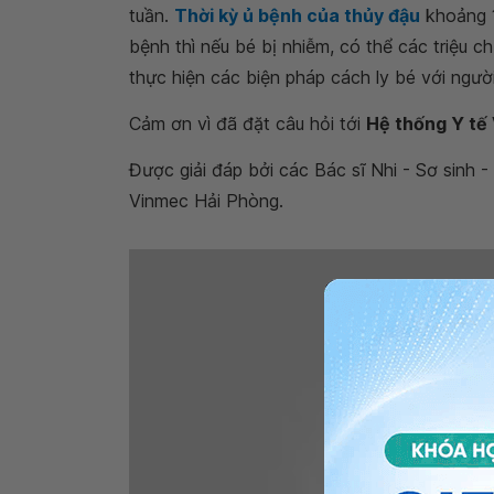
tuần.
Thời kỳ ủ bệnh của thủy đậu
khoảng 1
bệnh thì nếu bé bị nhiễm, có thể các triệu 
thực hiện các biện pháp cách ly bé với người
Cảm ơn vì đã đặt câu hỏi tới
Hệ thống Y tế
Được giải đáp bởi các Bác sĩ Nhi - Sơ sinh 
Vinmec Hải Phòng.