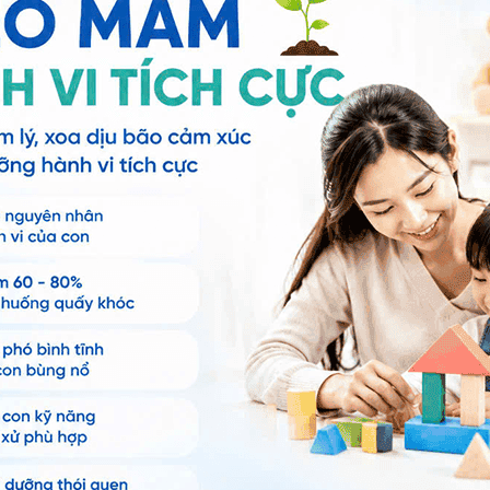
 xin an toàn tuyệt đối
ng bấm số
HOTLINE
, đặt mua
GÓI DỊCH VỤ
hoặc đặt
 tự động trên ứng dụng My Vinmec để quản lý, theo dõi
g dụng.