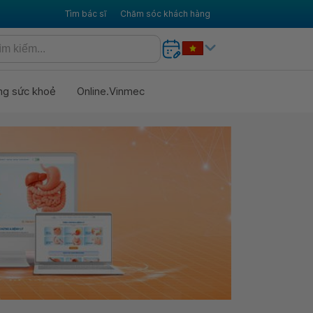
Tìm bác sĩ
Chăm sóc khách hàng
ng sức khoẻ
Online.Vinmec