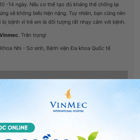
0 -14 ngày. Nếu cơ thể tạo đủ kháng thể chống lại
chứng sẽ không biểu hiện nặng. Tuy nhiên, bạn cũng nên
 bị bệnh vì trẻ em là đối tượng rất nhạy cảm với bệnh.
 Vinmec
. Trân trọng!
- Khoa Nhi - Sơ sinh, Bệnh viện Đa khoa Quốc tế