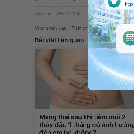
Cập nhật: 22-07-2024
Vacxin thủy đậu
Tiêm phòng thủy đậu
Thủy đ
Bài viết liên quan
Mang thai sau khi tiêm mũi 2
thủy đậu 1 tháng có ảnh hưởn
đến em bé không?