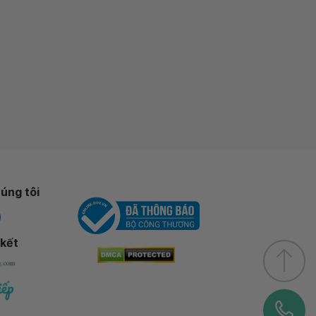
úng tôi
 kết