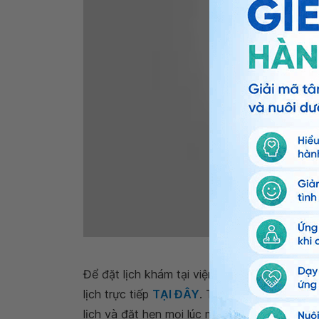
Không có vắc
Để đặt lịch khám tại viện, Quý khách vui lò
lịch trực tiếp
TẠI ĐÂY
. Tải và đặt lịch khám
lịch và đặt hẹn mọi lúc mọi nơi ngay trên ứn