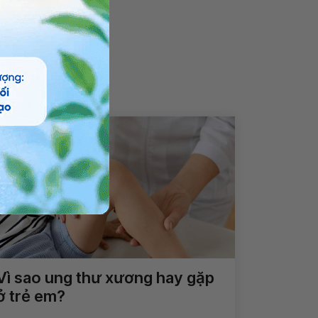
Vì sao ung thư xương hay gặp
ở trẻ em?