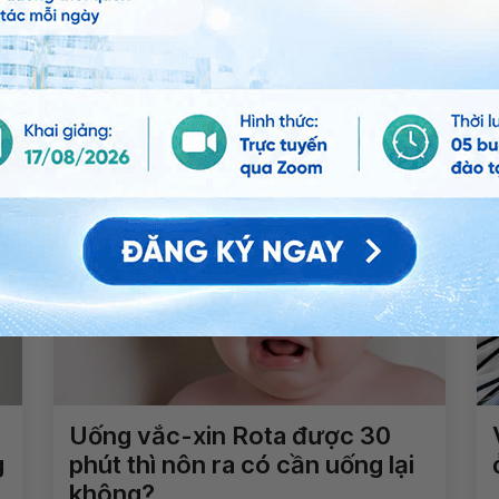
Chia sẻ
ậu
Tiêm phòng
QnA
vacxin
Nhi
Uống vắc-xin Rota được 30
g
phút thì nôn ra có cần uống lại
không?