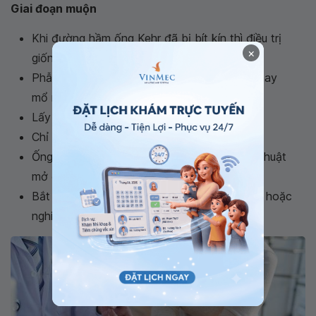
Giai đoạn muộn
Khi đường hầm ống Kehr đã bị bít kín thì điều trị
×
giống như khi chưa mổ
Phẫu thuật mở ống mật chủ lấy sỏi (mổ hở hay
mổ nội soi)
Lấy sỏi qua đường hầm ống Kehr
Chỉ định đặt ống Kehr:
Ống Kehr được đặt trong hầu hết các phẫu thuật
mở ống mật chủ
Bắt buộc đặt ống Kehr khi lấy không hết sỏi hoặc
nghi ngờ còn sót sỏi sau mổ.