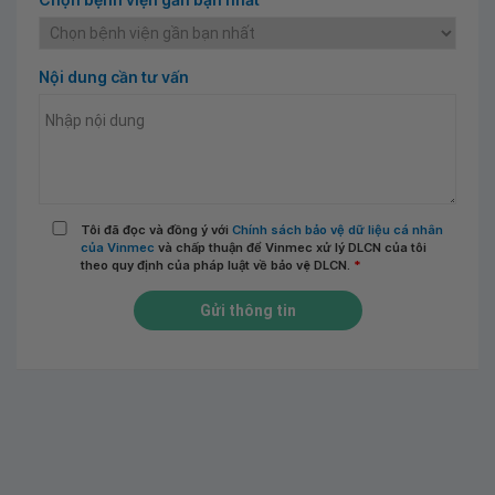
Nội dung cần tư vấn
Tôi đã đọc và đồng ý với
Chính sách bảo vệ dữ liệu cá nhân
của Vinmec
và chấp thuận để Vinmec xử lý DLCN của tôi
theo quy định của pháp luật về bảo vệ DLCN.
*
Gửi thông tin