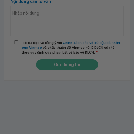
Nội dung cần tư vấn
Tôi đã đọc và đồng ý với
Chính sách bảo vệ dữ liệu cá nhân
của Vinmec
và chấp thuận để Vinmec xử lý DLCN của tôi
theo quy định của pháp luật về bảo vệ DLCN.
*
Gửi thông tin