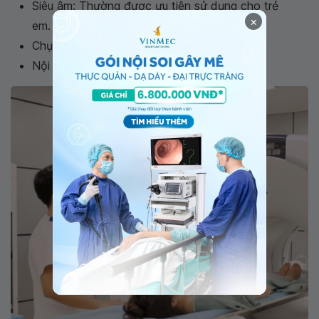
Siêu âm: Thường được ưu tiên sử dụng cho trẻ
×
em.
Chụp cản quang bằng Bari.
Nội soi.