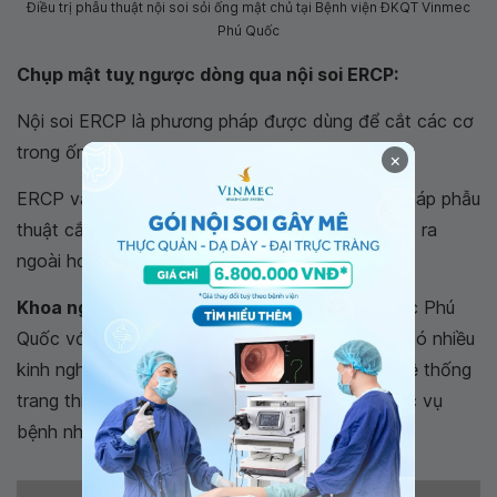
Điều trị phẫu thuật nội soi sỏi ống mật chủ tại Bệnh viện ĐKQT Vinmec
Phú Quốc
Chụp mật tuỵ ngược dòng qua nội soi ERCP:
Nội soi ERCP là phương pháp được dùng để cắt các cơ
trong ống mật chủ
×
ERCP và thủ thuật mở cơ thắt là một phương pháp phẫu
thuật cắt các cơ trong ống mật chủ để sỏi thoát ra
ngoài hoặc loại bỏ sỏi.
Khoa ngoại tổng hợp
- Bệnh viện ĐKQT Vinmec Phú
Quốc với đội ngũ bác sỹ phẫu thuật và gây mê có nhiều
kinh nghiệm, tích cực, nhiệt tình trong điều trị. Hệ thống
trang thiết bị tốt, là địa chỉ đáng tin cậy để phục vụ
bệnh nhân nhằm đem lại kết quả tốt nhất.