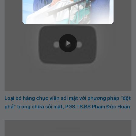
Loại bỏ hàng chục viên sỏi mật với phương pháp “đột
phá” trong chữa sỏi mật, PGS.TS.BS Phạm Đức Huấn