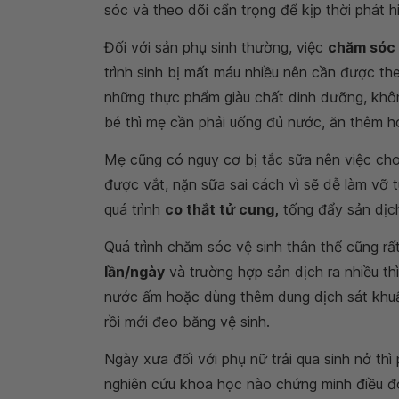
sóc và theo dõi cẩn trọng để kịp thời phát h
Đối với sản phụ sinh thường, việc
chăm sóc 
trình sinh bị mất máu nhiều nên cần được th
những thực phẩm giàu chất dinh dưỡng, khô
bé thì mẹ cần phải uống đủ nước, ăn thêm h
Mẹ cũng có nguy cơ bị tắc sữa nên việc cho t
được vắt, nặn sữa sai cách vì sẽ dễ làm vỡ 
quá trình
co thắt tử cung,
tống đẩy sản dịch
Quá trình chăm sóc vệ sinh thân thể cũng rấ
lần/ngày
và trường hợp sản dịch ra nhiều th
nước ấm hoặc dùng thêm dung dịch sát khuẩn
rồi mới đeo băng vệ sinh.
Ngày xưa đối với phụ nữ trải qua sinh nở th
nghiên cứu khoa học nào chứng minh điều đó, 