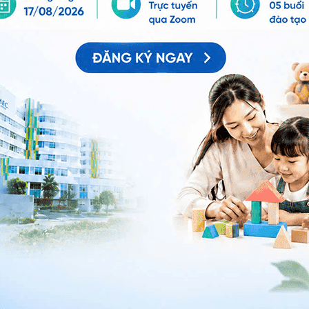
 hệ tư vấn trong 24 giờ.
Số điện thoại
*
ảo vệ dữ liệu cá nhân của Vinmec và chấp thuận để
nh của pháp luật về bảo vệ DLCN.