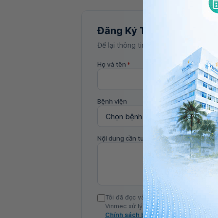
Đăng Ký Tư Vấn
Để lại thông tin, bác sĩ Vinmec sẽ liên
Họ và tên
*
Bệnh viện
Nội dung cần tư vấn
Tôi đã đọc và đồng ý với Chính sách b
Vinmec xử lý DLCN của tôi theo quy đị
Chính sách bảo mật