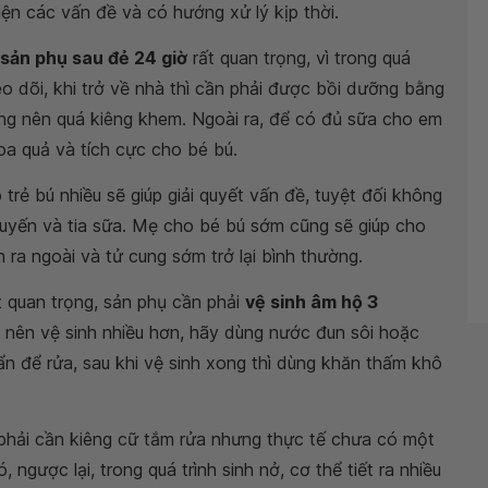
iện các vấn đề và có hướng xử lý kịp thời.
sản phụ sau đẻ 24 giờ
rất quan trọng, vì trong quá
eo dõi, khi trở về nhà thì cần phải được bồi dưỡng bằng
ng nên quá kiêng khem. Ngoài ra, để có đủ sữa cho em
oa quả và tích cực cho bé bú.
rẻ bú nhiều sẽ giúp giải quyết vấn đề, tuyệt đối không
tuyến và tia sữa. Mẹ cho bé bú sớm cũng sẽ giúp cho
 ra ngoài và tử cung sớm trở lại bình thường.
t quan trọng, sản phụ cần phải
vệ sinh âm hộ 3
ì nên vệ sinh nhiều hơn, hãy dùng nước đun sôi hoặc
 để rửa, sau khi vệ sinh xong thì dùng khăn thấm khô
ì phải cần kiêng cữ tắm rửa nhưng thực tế chưa có một
ngược lại, trong quá trình sinh nở, cơ thể tiết ra nhiều