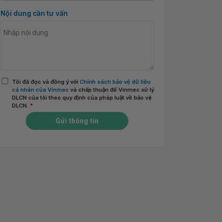
Nội dung cần tư vấn
Tôi đã đọc và đồng ý với
Chính sách bảo vệ dữ liệu
cá nhân của Vinmec
và chấp thuận để Vinmec xử lý
DLCN của tôi theo quy định của pháp luật về bảo vệ
DLCN.
*
Gửi thông tin