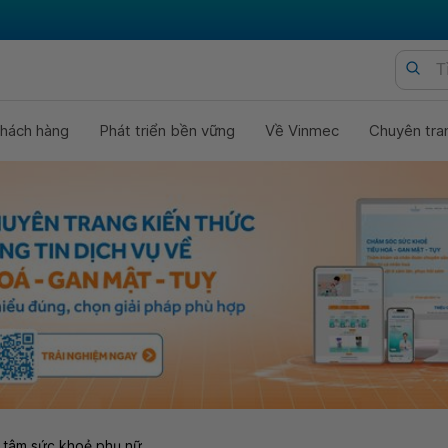
hách hàng
Phát triển bền vững
Về Vinmec
Chuyên tra
 tâm sức khoẻ phụ nữ