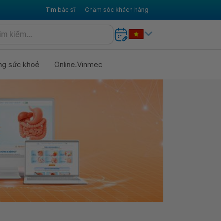
Tìm bác sĩ
Chăm sóc khách hàng
ng sức khoẻ
Online.Vinmec