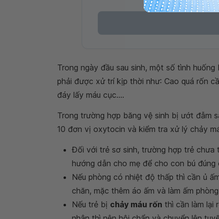
Trong ngày đầu sau sinh, một số tình huống 
phải được xử trí kịp thời như: Cao quá rốn 
đáy lấy máu cục....
Trong trường hợp băng vệ sinh bị ướt đẫm sau
10 đơn vị oxytocin và kiểm tra xử lý chảy má
Đối với trẻ sơ sinh, trường hợp trẻ chưa
hướng dẫn cho mẹ để cho con bú đúng 
Nếu phòng có nhiệt độ thấp thì cần ủ ấ
chăn, mặc thêm áo ấm và làm ấm phòng
Nếu trẻ bị
chảy máu rốn
thì cần làm lại
nhân thì nên hội chẩn và chuyển lên tuyế