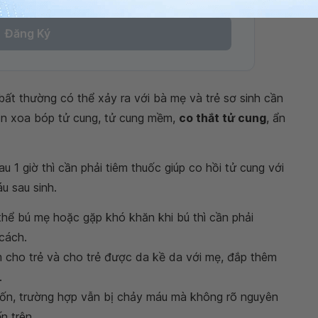
Đăng Ký
bất thường có thể xảy ra với bà mẹ và trẻ sơ sinh cần
cần xoa bóp tử cung, tử cung mềm,
co thắt tử cung
, ẩn
 1 giờ thì cần phải tiêm thuốc giúp co hồi tử cung với
u sau sinh.
 thể bú mẹ hoặc gặp khó khăn khi bú thì cần phải
cách.
m cho trẻ và cho trẻ được da kề da với mẹ, đắp thêm
.
 rốn, trường hợp vẫn bị chảy máu mà không rõ nguyên
n trên.