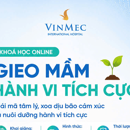
ên tắm ngay, chỉ nên tắm nhanh sau 2 đến 3 ngày sau sinh
ng có thể xảy ra