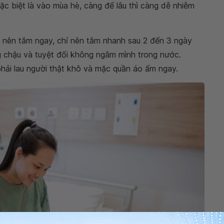
ặc biệt là vào mùa hè, càng để lâu thì càng dễ nhiễm
 nên tắm ngay, chỉ nên tắm nhanh sau 2 đến 3 ngày
g chậu và tuyệt đối không ngâm mình trong nước.
hải lau người thật khô và mặc quần áo ấm ngay.