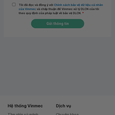
Tôi đã đọc và đồng ý với
Chính sách bảo vệ dữ liệu cá nhân
của Vinmec
và chấp thuận để Vinmec xử lý DLCN của tôi
theo quy định của pháp luật về bảo vệ DLCN.
*
Gửi thông tin
Hệ thống Vinmec
Dịch vụ
Tầm nhìn sứ mệnh
Chuyên khoa