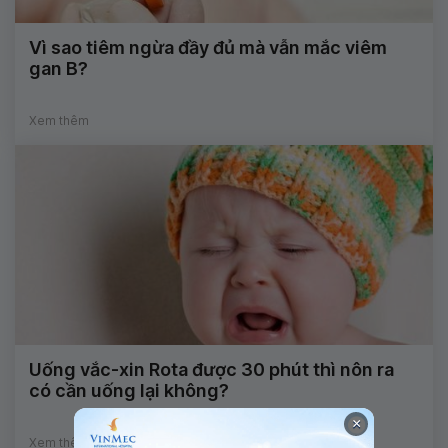
Vì sao tiêm ngừa đầy đủ mà vẫn mắc viêm
gan B?
Xem thêm
Uống vắc-xin Rota được 30 phút thì nôn ra
có cần uống lại không?
×
Xem thêm