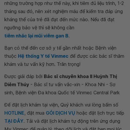
những trường hợp như thế này, khi tiêm đủ liệu trình, 1-2
tháng sau đó, nên xét nghiệm máu để kiểm tra đáp ứng
kháng thể của trẻ đã đạt đến mức nào. Nếu đã đạt
ngưỡng bảo vệ thì sẽ không cần
tiêm nhắc lại mũi viêm gan B
.
Bạn có thể đến cơ sở y tế gần nhất hoặc Bệnh viện
thuộc
Hệ thống Y tế Vinmec
để được các bác sĩ thăm
khám và tư vấn kỹ hơn. Trân trọng!
Được giải đáp bởi
Bác sĩ chuyên khoa II Huỳnh Thị
Diễm Thúy
- Bác sĩ tư vấn vắc-xin - Khoa Nhi - Sơ
sinh, Bệnh viện Đa khoa Quốc tế Vinmec Central Park
Để đặt lịch khám tại viện, Quý khách vui lòng bấm số
HOTLINE
, đặt mua
GÓI DỊCH VỤ
hoặc đặt lịch trực tiếp
TẠI ĐÂY
. Tải và đặt lịch khám tự động trên ứng dụng
My Vinmec để quản lý, theo dõi lịch và đặt hẹn mọi lúc