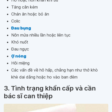
Ho hoặc nôn khan khi bú
Tăng cân kém
Chán ăn hoặc bỏ ăn
Colic
Đau bụng
Nôn mửa nhiều lần hoặc liên tục
Khó nuốt
Đau ngực
Ợ nóng
Hôi miệng
Các vấn đề về hô hấp, chẳng hạn như thở khò
khè dai dẳng hoặc ho vào ban đêm
3. Tình trạng khẩn cấp và cần
bác sĩ can thiệp