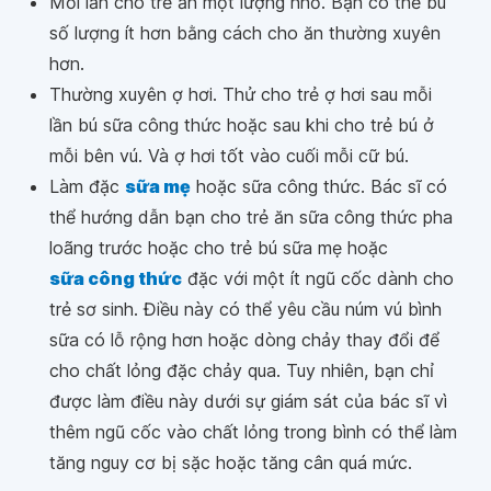
Mỗi lần cho trẻ ăn một lượng nhỏ. Bạn có thể bù
số lượng ít hơn bằng cách cho ăn thường xuyên
hơn.
Thường xuyên ợ hơi. Thử cho trẻ ợ hơi sau mỗi
lần bú sữa công thức hoặc sau khi cho trẻ bú ở
mỗi bên vú. Và ợ hơi tốt vào cuối mỗi cữ bú.
Làm đặc
sữa mẹ
hoặc sữa công thức. Bác sĩ có
thể hướng dẫn bạn cho trẻ ăn sữa công thức pha
loãng trước hoặc cho trẻ bú sữa mẹ hoặc
sữa công thức
đặc với một ít ngũ cốc dành cho
trẻ sơ sinh. Điều này có thể yêu cầu núm vú bình
sữa có lỗ rộng hơn hoặc dòng chảy thay đổi để
cho chất lỏng đặc chảy qua. Tuy nhiên, bạn chỉ
được làm điều này dưới sự giám sát của bác sĩ vì
thêm ngũ cốc vào chất lỏng trong bình có thể làm
tăng nguy cơ bị sặc hoặc tăng cân quá mức.