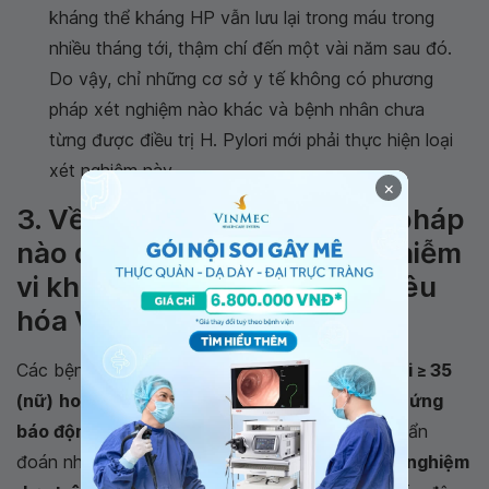
kháng thể kháng HP vẫn lưu lại trong máu trong
nhiều tháng tới, thậm chí đến một vài năm sau đó.
Do vậy, chỉ những cơ sở y tế không có phương
pháp xét nghiệm nào khác và bệnh nhân chưa
từng được điều trị H. Pylori mới phải thực hiện loại
xét nghiệm này.
×
3. Về việc lựa chọn phương pháp
nào để xác định tình trạng nhiễm
vi khuẩn HP, Hội Khoa học Tiêu
hóa Việt Nam khuyến cáo
Các bệnh nhân có triệu chứng
khó tiêu
, nếu
tuổi ≥ 35
(nữ)
hoặc ≥ 40 (nam)
và/hoặc có kèm
triệu chứng
báo động
cần được
nội soi tiêu hóa trên
và chẩn
đoán nhiễm H.pylori bằng các phương pháp
xét nghiệm