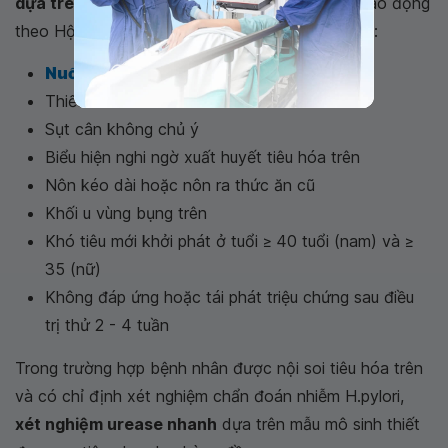
dựa trên mẫu mô sinh thiết
. Các triệu chứng báo động
theo Hội Khoa học Tiêu hóa Việt Nam bao gồm :
Nuốt nghẹn
Thiếu máu
Sụt cân không chủ ý
Biểu hiện nghi ngờ xuất huyết tiêu hóa trên
Nôn kéo dài hoặc nôn ra thức ăn cũ
Khối u vùng bụng trên
Khó tiêu mới khởi phát ở tuổi ≥ 40 tuổi (nam) và ≥
35 (nữ)
Không đáp ứng hoặc tái phát triệu chứng sau điều
trị thử 2 - 4 tuần
Trong trường hợp bệnh nhân được nội soi tiêu hóa trên
và có chỉ định xét nghiệm chẩn đoán nhiễm H.pylori,
xét nghiệm urease nhanh
dựa trên mẫu mô sinh thiết