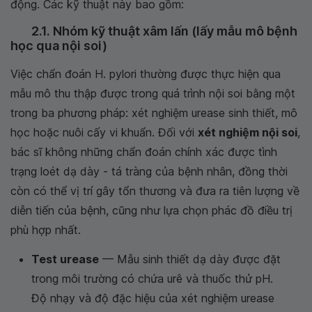
động.
Các kỹ thuật này bao gồm:
2.1. Nhóm kỹ thuật xâm lấn (lấy mẫu mô bệnh
học qua nội soi)
Việc chẩn đoán
H. pylori
thường được thực hiện qua
mẫu mô thu thập được trong quá trình nội soi bằng một
trong ba phương pháp: xét nghiệm urease sinh thiết, mô
học hoặc nuôi cấy vi khuẩn. Đối với
xét nghiệm nội soi
,
bác sĩ không những chẩn đoán chính xác được tình
trạng loét dạ dày - tá tràng của bệnh nhân, đồng thời
còn có thể vị trí gây tổn thương và đưa ra tiên lượng về
diễn tiến của bệnh, cũng như lựa chọn phác đồ điều trị
phù hợp nhất.
Test urease
— Mẫu sinh thiết dạ dày được đặt
trong môi trường có chứa urê và thuốc thử pH.
Độ nhạy và độ đặc hiệu của xét nghiệm urease