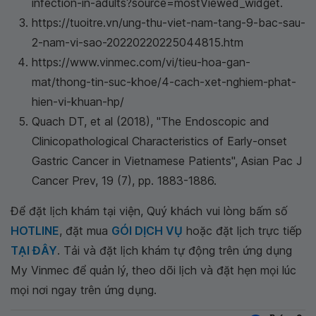
infection-in-adults?source=mostViewed_widget.
https://tuoitre.vn/ung-thu-viet-nam-tang-9-bac-sau-
2-nam-vi-sao-20220220225044815.htm
https://www.vinmec.com/vi/tieu-hoa-gan-
mat/thong-tin-suc-khoe/4-cach-xet-nghiem-phat-
hien-vi-khuan-hp/
Quach DT, et al (2018), "The Endoscopic and
Clinicopathological Characteristics of Early-onset
Gastric Cancer in Vietnamese Patients", Asian Pac J
Cancer Prev, 19 (7), pp. 1883-1886.
Để đặt lịch khám tại viện, Quý khách vui lòng bấm số
HOTLINE
, đặt mua
GÓI DỊCH VỤ
hoặc đặt lịch trực tiếp
TẠI ĐÂY
. Tải và đặt lịch khám tự động trên ứng dụng
My Vinmec để quản lý, theo dõi lịch và đặt hẹn mọi lúc
mọi nơi ngay trên ứng dụng.