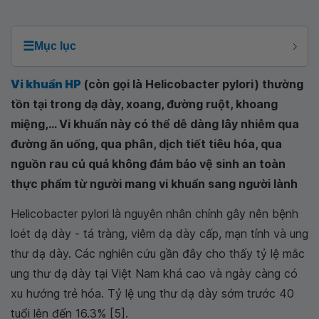
☰
Mục lục
Vi khuẩn HP
(còn gọi là Helicobacter pylori) thường
tồn tại trong dạ dày, xoang, đường ruột, khoang
miệng,... Vi khuẩn này có thể dễ dàng lây nhiễm qua
đường ăn uống, qua phân, dịch tiết tiêu hóa, qua
nguồn rau củ quả không đảm bảo vệ sinh an toàn
thực phẩm từ người mang vi khuẩn sang người lành
Helicobacter pylori là nguyên nhân chính gây nên bệnh
loét dạ dày - tá tràng, viêm dạ dày cấp, mạn tính và ung
thư dạ dày. Các nghiên cứu gần đây cho thấy tỷ lệ mắc
ung thư dạ dày tại Việt Nam khá cao và ngày càng có
xu hướng trẻ hóa. Tỷ lệ ung thư dạ dày sớm trước 40
tuổi lên đến 16.3% [5].