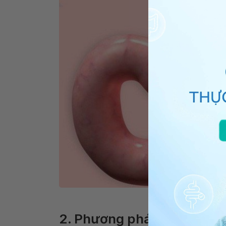
H.Pylori sống
2. Phương pháp chẩn đoá