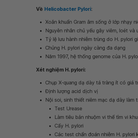
Về
Helicobacter Pylori
:
Xoắn khuẩn Gram âm sống ở lớp nhạy n
Nguyên nhân chủ yếu gây viêm, loét và 
Tỷ lệ lưu hành nhiễm trùng do H. pylori 
Chủng H. pylori ngày càng đa dạng
Năm 1997, hệ thống genome của H. pylo
Xét nghiệm H. pylori:
Chụp X-quang dạ dày tá tràng ít có giá t
Định lượng acid dịch vị
Nội soi, sinh thiết niêm mạc dạ dày làm 
Test Urease
Làm tiêu bản nhuộm vi thể tìm vi kh
Cấy H. pylori
Các test chẩn đoán nhiễm H. pylori 