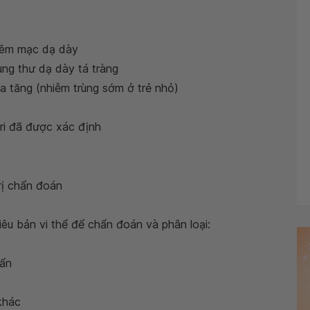
iêm mạc dạ dày
ung thư dạ dày tá tràng
gia tăng (nhiễm trùng sớm ở trẻ nhỏ)
ri đã được xác định
rị chẩn đoán
tiêu bản vi thể để chẩn đoán và phân loại:
uẩn
khác