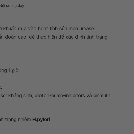
Nội soi dạ dày
i khuẩn dựa vào hoạt tính của men urease.
ẩn đoán cao, dễ thực hiện để xác định tình trạng
ng 1 giờ.
.
e: kháng sinh, proton-pump-inhibitors và bismuth.
nh trạng nhiễm
H.pylori