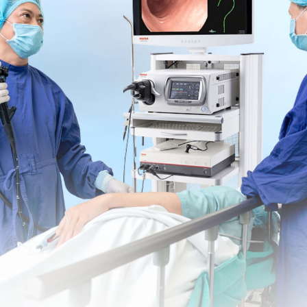
phép xác định vi khuẩn và tình trạng tổn thương
 các bệnh: GERD, viêm thực quản,
 đồ và các phương pháp sinh học phân tử xác định
g tiêu hóa.
h tễ.