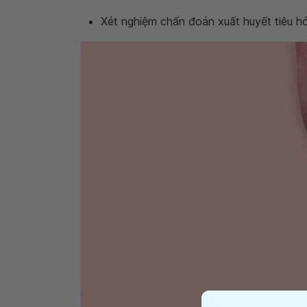
Xét nghiệm chẩn đoán xuất huyết tiêu h