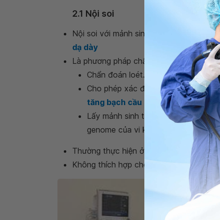
2.1 Nội soi
Nội soi với mảnh sinh thiết dạ dày cho 
dạ dày
Là phương pháp chẩn đoán tin cậy vì:
Chẩn đoán loét.
Cho phép xác định nguyên nhân của
tăng bạch cầu ái toan
.
Lấy mảnh sinh thiết làm kháng sinh
genome của vi khuẩn.
Thường thực hiện ở trẻ em có triệu chứn
Không thích hợp cho các nghiên cứu dịc