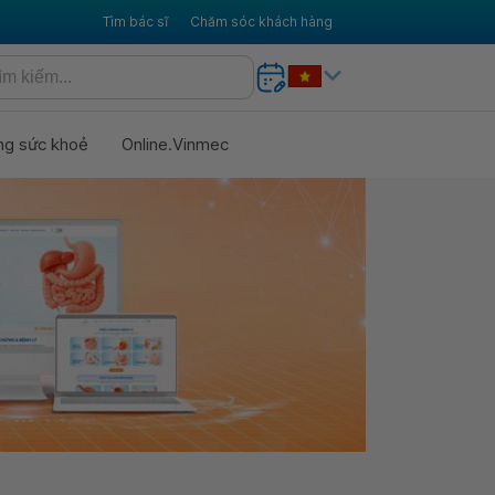
Tìm bác sĩ
Chăm sóc khách hàng
ng sức khoẻ
Online.Vinmec