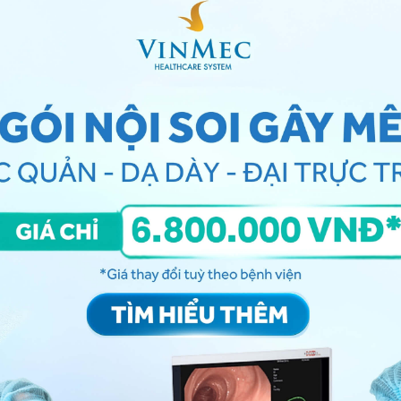
 ở lớp nhạy niêm mạc dạ dày
n xâm nhập