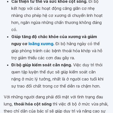
Cải thiện tư thế và sức khỏe cột sống.
Đi bộ
kết hợp với các hoạt động căng giãn cơ nhẹ
nhàng cho phép hệ cơ xương di chuyển linh hoạt
hơn, ngăn ngừa những chấn thương không đáng
có.
Giúp tăng độ chắc khỏe của xương và giảm
nguy cơ
loãng xương
.
Đi bộ hằng ngày có thể
giúp phòng tránh các bệnh thoái hóa khớp và hỗ
trợ giảm thiểu các cơn đau gây ra.
Đi bộ giúp kiểm soát cân nặng.
Việc duy trì thói
quen tập luyện thể dục sẽ giúp kiểm soát cân
nặng ở mức lý tưởng, nhất là ở người cao tuổi khi
sự trao đổi chất trong cơ thể diễn ra chậm hơn.
Với những người đang phải đối mặt với tình trạng đau
lưng,
thoái hóa cột sống
thì việc đi bộ ở mức vừa phải,
theo chỉ dẫn của bác sĩ sẽ giúp duy trì và nâng cao sự