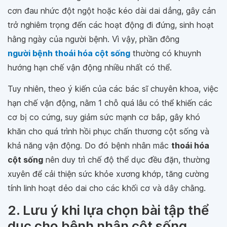
cơn đau nhức đột ngột hoặc kéo dài dai dẳng, gây cản
trở nghiêm trọng đến các hoạt động đi đứng, sinh hoạt
hằng ngày của người bệnh. Vì vậy, phần đông
người bệnh thoái hóa cột sống
thường có khuynh
hướng hạn chế vận động nhiều nhất có thể.
Tuy nhiên, theo ý kiến của các bác sĩ chuyên khoa, việc
hạn chế vận động, nằm 1 chỗ quá lâu có thể khiến các
cơ bị co cứng, suy giảm sức mạnh cơ bắp, gây khó
khăn cho quá trình hồi phục chấn thương cột sống và
khả năng vận động. Do đó bệnh nhân mắc
thoái hóa
cột sống
nên duy trì chế độ thể dục đều đặn, thường
xuyên để cải thiện sức khỏe xương khớp, tăng cường
tính linh hoạt dẻo dai cho các khối cơ và dây chằng.
2. Lưu ý khi lựa chọn bài tập thể
dục cho bệnh nhân cột sống