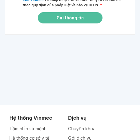
của Vinmec
và chấp thuận để Vinmec xử lý DLCN của tôi
theo quy định của pháp luật về bảo vệ DLCN.
*
Gửi thông tin
Hệ thống Vinmec
Dịch vụ
Tầm nhìn sứ mệnh
Chuyên khoa
Hệ thống cơ sở y tế
Gói dịch vụ