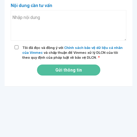
Nội dung cần tư vấn
Tôi đã đọc và đồng ý với
Chính sách bảo vệ dữ liệu cá nhân
của Vinmec
và chấp thuận để Vinmec xử lý DLCN của tôi
theo quy định của pháp luật về bảo vệ DLCN.
*
Gửi thông tin