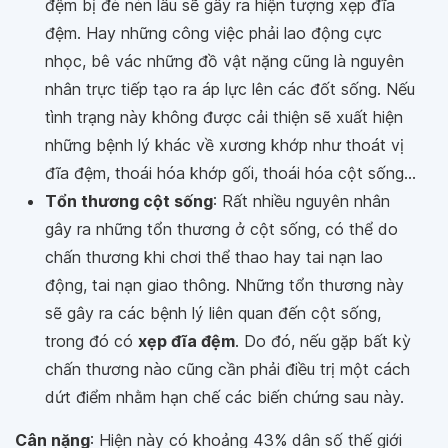
đệm bị đè nén lâu sẽ gây ra hiện tượng xẹp đĩa
đệm. Hay những công việc phải lao động cực
nhọc, bê vác những đồ vật nặng cũng là nguyên
nhân trực tiếp tạo ra áp lực lên các đốt sống. Nếu
tình trạng này không được cải thiện sẽ xuất hiện
những bệnh lý khác về xương khớp như thoát vị
đĩa đệm, thoái hóa khớp gối, thoái hóa cột sống...
Tổn thương cột sống
: Rất nhiều nguyên nhân
gây ra những tổn thương ở cột sống, có thể do
chấn thương khi chơi thể thao hay tai nạn lao
động, tai nạn giao thông. Những tổn thương này
sẽ gây ra các bệnh lý liên quan đến cột sống,
trong đó có
xẹp đĩa đệm
. Do đó, nếu gặp bất kỳ
chấn thương nào cũng cần phải điều trị một cách
dứt điểm nhằm hạn chế các biến chứng sau này.
Cân nặng
: Hiện này có khoảng 43% dân số thế giới