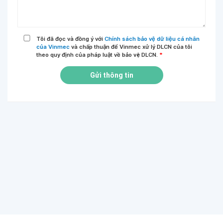
Tôi đã đọc và đồng ý với
Chính sách bảo vệ dữ liệu cá nhân
của Vinmec
và chấp thuận để Vinmec xử lý DLCN của tôi
theo quy định của pháp luật về bảo vệ DLCN.
*
Gửi thông tin