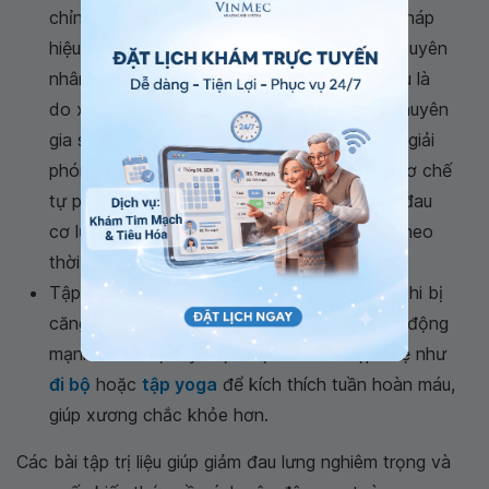
chỉnh cột sống cũng được xem là một giải pháp
hiệu quả và an toàn để giảm đau cơ lưng. Nguyên
nhân khiến chúng ta bị căng cơ lưng chủ yếu là
do xương cột sống bị lệch khỏi vị trí. Các chuyên
gia sẽ nắn xương khớp trở về vị trí ban đầu, giải
phóng chèn ép dây thần kinh và kích hoạt cơ chế
tự phục hồi của cơ thể. Nhờ vậy, tình trạng đau
cơ lưng sẽ dần được cải thiện và biến mất theo
thời gian.
Tập luyện nhẹ nhàng: Vào những ngày đầu khi bị
căng cơ lưng, người bệnh nên hạn chế hoạt động
mạnh. Sau đó, hãy thực hiện các bài tập nhẹ như
đi bộ
hoặc
tập yoga
để kích thích tuần hoàn máu,
giúp xương chắc khỏe hơn.
Các bài tập trị liệu giúp giảm đau lưng nghiêm trọng và