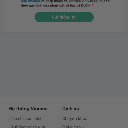
của Vinmec
và chấp thuận để Vinmec xử lý DLCN của tôi
theo quy định của pháp luật về bảo vệ DLCN.
*
Gửi thông tin
Hệ thống Vinmec
Dịch vụ
Tầm nhìn sứ mệnh
Chuyên khoa
Hệ thống cơ sở y tế
Gói dịch vụ