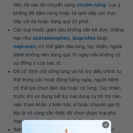
tiên, rồi sau đó chuyển sang
chườm nóng
. Lưu ý
không để đệm nóng hoặc túi lạnh tiếp xúc trực
tiếp với da hoặc dùng quá 20 phút.
Các loại thuốc giảm đau không cần kê đơn, chẳng
hạn như
acetaminophen
,
ibuprofen
hoặc
naproxen
, có thể giảm đau lưng, tuy nhiên, người
bệnh không nên dùng quá 10 ngày nếu không có
sự đồng ý của bác sĩ.
Để cố định cột sống lưng và hỗ trợ điều chỉnh tư
thế trong các hoạt động hàng ngày, người bệnh
có thể lựa chọn đeo đai hoặc nịt lưng. Tuy nhiên,
trước khi sử dụng bất kỳ loại dụng cụ hỗ trợ nào,
việc tham khảo ý kiến bác sĩ hoặc chuyên gia trị
liệu là vô cùng cần thiết để chọn được loại phù
hợp và hướng dẫn cụ thể về tần suất đeo.
×
Bên cạnh đó, phương pháp Chiropractic – nắn