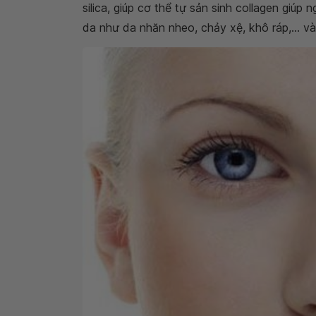
silica, giúp cơ thể tự sản sinh collagen giúp 
da như da nhăn nheo, chảy xệ, khô ráp,... v