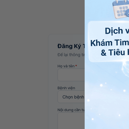
Đăng Ký Tư Vấn
Để lại thông tin, bác sĩ Vinmec sẽ liên
Họ và tên
*
Bệnh viện
Nội dung cần tư vấn