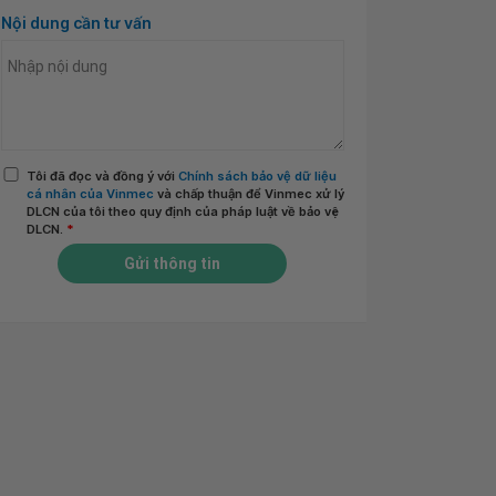
Nội dung cần tư vấn
Tôi đã đọc và đồng ý với
Chính sách bảo vệ dữ liệu
cá nhân của Vinmec
và chấp thuận để Vinmec xử lý
DLCN của tôi theo quy định của pháp luật về bảo vệ
DLCN.
*
Gửi thông tin