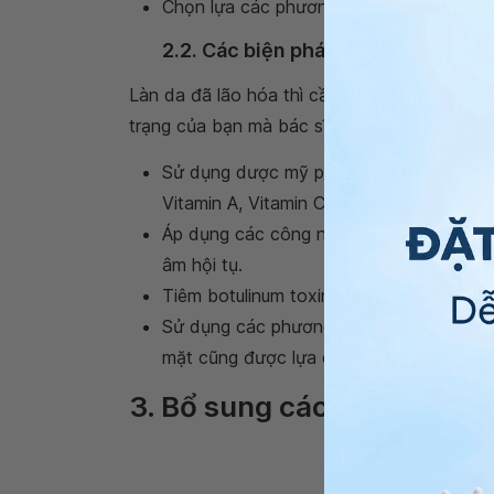
Chọn lựa các phương pháp làm đẹp da tại
2.2. Các biện pháp điều trị lão hóa 
Làn da đã lão hóa thì cần có các biện pháp 
trạng của bạn mà bác sĩ sẽ chỉ định cho b
Sử dụng dược mỹ phẩm chuyên điều trị 
Vitamin A, Vitamin C,...
Áp dụng các công nghệ cao: phương pháp 
âm hội tụ.
Tiêm botulinum toxin,
filler
, mesotherapy
Sử dụng các phương pháp phẫu thuật th
mặt cũng được lựa chọn để giúp cải thiệ
3. Bổ sung các thực phẩm