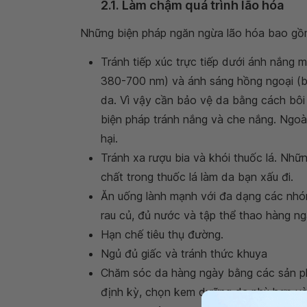
2.1. Làm chậm quá trình lão hóa
Những biện pháp ngăn ngừa lão hóa bao gồ
Tránh tiếp xúc trực tiếp dưới ánh nắng m
380-700 nm) và ánh sáng hồng ngoại (
da. Vì vậy cần bảo vệ da bằng cách bô
biện pháp tránh nắng và che nắng. Ngoài
hại.
Tránh xa rượu bia và khói thuốc lá. Nhữ
chất trong thuốc lá làm da bạn xấu đi.
Ăn uống lành mạnh với đa dạng các nhóm
rau củ, đủ nước và tập thể thao hàng ng
Hạn chế tiêu thụ đường.
Ngủ đủ giấc và tránh thức khuya
Chăm sóc da hàng ngày bằng các sản phẩ
định kỳ, chọn kem dưỡng da phù hợp v