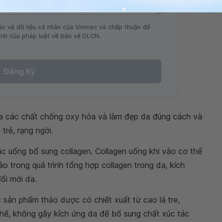
ảo vệ dữ liệu cá nhân của Vinmec và chấp thuận để
nh của pháp luật về bảo vệ DLCN.
Đăng Ký
a các chất chống oxy hóa và làm đẹp da đúng cách và
trẻ, rạng ngời.
c uống bổ sung collagen. Collagen uống khi vào cơ thể
o trong quá trình tổng hợp collagen trong da, kích
ổi mới da.
c sản phẩm thảo dược có chiết xuất từ cao lá tre,
 thể, không gây kích ứng da để bổ sung chất xúc tác