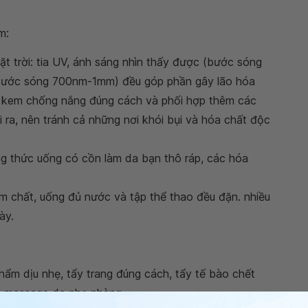
m:
ặt trời: tia UV, ánh sáng nhìn thấy được (bước sóng
bước sóng 700nm-1mm) đều góp phần gây lão hóa
i kem chống nắng đúng cách và phối hợp thêm các
 ra, nên tránh cả những nơi khói bụi và hóa chất độc
ng thức uống có cồn làm da bạn thô ráp, các hóa
 chất, uống đủ nước và tập thể thao đều đặn. nhiều
ày.
m dịu nhẹ, tẩy trang đúng cách, tẩy tế bào chết
à massage da nhẹ nhàng.