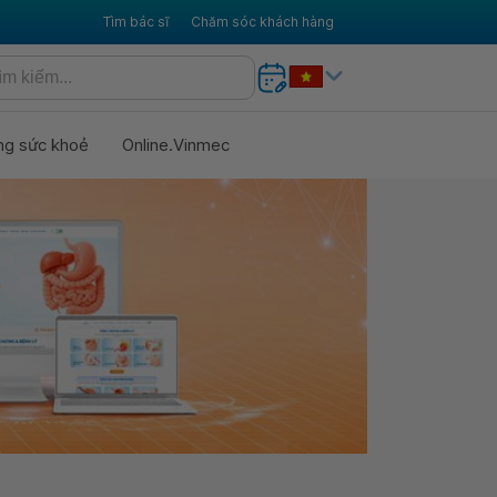
Tìm bác sĩ
Chăm sóc khách hàng
ng sức khoẻ
Online.Vinmec