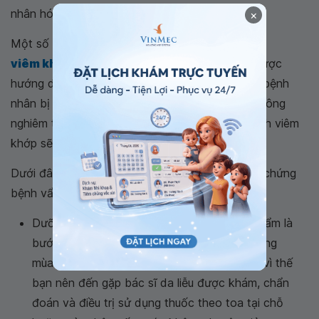
nhân hóa.
×
Một số bệnh nhân bị bệnh vẩy nến nặng,
viêm khớp nhẹ
, và các phương pháp điều trị được
hướng dẫn bởi các vấn đề về da. Hoặc một số bệnh
nhân bị viêm khớp nặng và các vấn đề về da không
nghiêm trọng như vậy, trong trường hợp đó, bệnh viêm
khớp sẽ quyết định liệu pháp điều trị.
Dưới đây là một số cách để giải quyết các triệu chứng
bệnh vẩy nến khi bùng phát:
Dưỡng ẩm. Trong quá trình bùng phát, khóa ẩm là
bước đầu tiên để giảm ngứa. Vào những tháng
mùa đông, bệnh của bạn có thể bùng phát, vì thế
bạn nên đến gặp bác sĩ da liễu được khám, chẩn
đoán và điều trị sử dụng thuốc theo toa tại chỗ