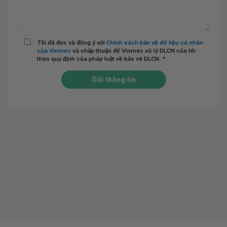
Tôi đã đọc và đồng ý với
Chính sách bảo vệ dữ liệu cá nhân
của Vinmec
và chấp thuận để Vinmec xử lý DLCN của tôi
theo quy định của pháp luật về bảo vệ DLCN.
*
Gửi thông tin