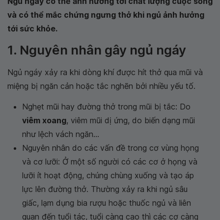
Ngủ ngáy có thể ảnh hưởng tới chất lượng cuộc sống
và có thể mắc chứng ngưng thở khi ngủ ảnh hưởng
tới sức khỏe.
1. Nguyên nhân gây ngủ ngáy
Ngủ ngáy xảy ra khi dòng khí được hít thở qua mũi và
miệng bị ngăn cản hoặc tắc nghẽn bởi nhiều yếu tố.
Nghẹt mũi hay đường thở trong mũi bị tắc: Do
viêm xoang
, viêm mũi dị ứng, do biến dạng mũi
như lệch vách ngăn...
Nguyên nhân do các vấn đề trong cơ vùng họng
và cơ lưỡi: Ở một số người có các cơ ở họng và
lưỡi ít hoạt động, chúng chùng xuống và tạo áp
lực lên đường thở. Thường xảy ra khi ngủ sâu
giấc, lạm dụng bia rượu hoặc thuốc ngủ và liên
quan đến tuổi tác, tuổi càng cao thì các cơ càng