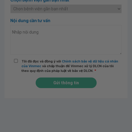
Nội dung cần tư vấn
Tôi đã đọc và đồng ý với
Chính sách bảo vệ dữ liệu cá nhân
của Vinmec
và chấp thuận để Vinmec xử lý DLCN của tôi
theo quy định của pháp luật về bảo vệ DLCN.
*
Gửi thông tin