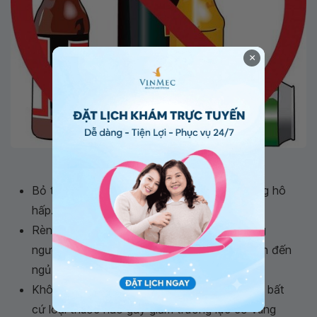
×
Tránh uống rượu trước khi ngủ
Bỏ thuốc lá do thuốc lá gây kích thích đường hô
hấp.
Rèn luyện thói quen ngủ nghỉ điều độ: Những
người thiếu ngủ làm tinh thần mệt mỏi dễ dẫn đến
ngủ ngáy
Không nên sử dụng các thuốc an thần hoặc bất
cứ loại thuốc nào gây giảm trương lực cơ vùng