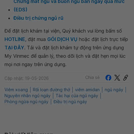
Chứng mất ngủ và buồn ngủ ban ngày quá mức
(EDS)
Điều trị chứng ngủ rũ
Để đặt lịch khám tại viện, Quý khách vui lòng bấm số
HOTLINE
, đặt mua
GÓI DỊCH VỤ
hoặc đặt lịch trực tiếp
TẠI ĐÂY
. Tải và đặt lịch khám tự động trên ứng dụng
My Vinmec để quản lý, theo dõi lịch và đặt hẹn mọi lúc
mọi nơi ngay trên ứng dụng.
Chia sẻ
Cập nhật: 19-05-2026
Viêm xoang
Rối loạn đường thở
viêm amidan
ngủ ngáy
Nguyên nhân ngủ ngáy
Tác hại của ngủ ngáy
Phòng ngừa ngủ ngáy
Điều trị ngủ ngáy