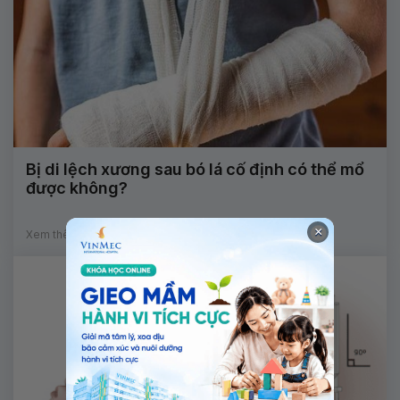
Bị di lệch xương sau bó lá cố định có thể mổ
được không?
×
Xem thêm