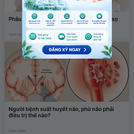
Phẫu thuật tạo hình khuyết hổng xương sọ
Xem thêm
Người bệnh xuất huyết não, phù não phải
điều trị thế nào?
Xem thêm