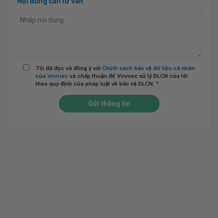
Nội dung cần tư vấn
Tôi đã đọc và đồng ý với
Chính sách bảo vệ dữ liệu cá nhân
của Vinmec
và chấp thuận để Vinmec xử lý DLCN của tôi
theo quy định của pháp luật về bảo vệ DLCN.
*
Gửi thông tin