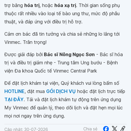
trợ bằng
hóa trị
, hoặc
hóa xạ trị
. Thời gian sống phụ
thuộc rất nhiều vào loại tế bào ung thư, mức độ phẫu
thuật, và đáp ứng với điều trị hỗ trợ.
Cảm ơn bác đã tin tưởng và chia sẻ những lo lắng tới
Vinmec. Trân trọng!
Được giải đáp bởi
Bác sĩ Nông Ngọc Sơn
- Bác sĩ hóa
trị và điều trị giảm nhẹ - Trung tâm Ung bướu - Bệnh
viện Đa khoa Quốc tế Vinmec Central Park
Để đặt lịch khám tại viện, Quý khách vui lòng bấm số
HOTLINE
, đặt mua
GÓI DỊCH VỤ
hoặc đặt lịch trực tiếp
TẠI ĐÂY
. Tải và đặt lịch khám tự động trên ứng dụng
My Vinmec để quản lý, theo dõi lịch và đặt hẹn mọi lúc
mọi nơi ngay trên ứng dụng.
Chia sẻ
Cập nhật: 30-07-2026