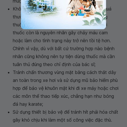
mũi;
Không lạm dụng thuốc
cảm lạnh
và dị ứng quá
thường xuyên. Những thành phần chứa trong
thuốc có thể làm khô mũi, đôi khi một số loại
thuốc còn là nguyên nhân gây chảy máu cam
hoặc làm cho tình trạng này trở nên tồi tệ hơn.
Chính vì vậy, dù với bất cứ trường hợp nào bệnh
nhân cũng không nên tự tiện dùng thuốc mà cần
tuân thủ đúng theo chỉ định của bác sĩ;
Tránh chấn thương vùng mặt bằng cách thắt dây
an toàn trong xe hơi và sử dụng mũ bảo hiểm phù
hợp để bảo vệ khuôn mặt khi đi xe máy hoặc chơi
các môn thể thao tiếp xúc, chẳng hạn như bóng
đá hay karate;
Sử dụng thiết bị bảo vệ để tránh hít phải hóa chất
gây khó chịu khi làm một số công việc đặc thù.