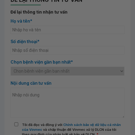
Để lại thông tin nhận tư vấn
Họ và tên*
Số điện thoại*
Chọn bệnh viện gần bạn nhất*
Nội dung cần tư vấn
Tôi đã đọc và đồng ý với
Chính sách bảo vệ dữ liệu cá nhân
của Vinmec
và chấp thuận để Vinmec xử lý DLCN của tôi
theo quy định của pháp luật về bảo vệ DLCN.
*