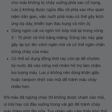
cho máu không bị chảy xuống phía sau cổ họng.
Lưu ý không được ngửa đầu về phía sau như quan
niệm dân gian, việc nuốt phải máu có thể gây kích
ứng dạ dày, khiến bạn đau bụng và nôn ói;
Dùng ngón cái và ngón trỏ bóp mũi lại trong vòng
5 - 10 phút và thở bằng miệng. Động tác này giúp
gây áp lực lên vách ngăn mũi và có thể ngăn chặn
dòng chảy của máu;
Có thể sử dụng đồng thời tay còn lại để chườm
túi nước đá vào sống mũi nhằm hỗ trợ làm chậm
lưu lượng máu. Lưu ý không nên dùng khăn giấy
hoặc tampon nhét vào mũi để tránh máu chảy
nhiều hơn.
Khi máu đã ngừng chảy thì không được chạm vào mũi,
xì mũi hay cúi đầu xuống trong vài giờ để tránh chảy
máu thêm một lần nữa. Tuy nhiên nếu cảm thấy khó thở,