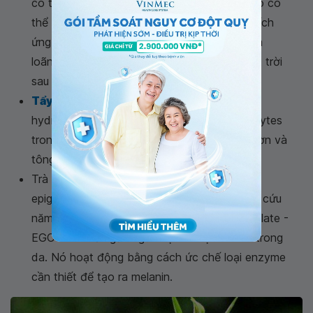
có tác dụng chống nám tiềm năng, nhưng nó có
thể gây ảnh hưởng cho da chẳng hạn như kích
ứng da. Nên sử dụng nước chanh khi đã pha
loãng và đặc biệt là phải tránh ánh nắng mặt trời
sau khi sử dụng.
Tẩy trắng da
: sản phẩm tẩy trắng da như
hydroquinone sẽ làm giảm số lượng melanocytes
trong da. Cho nên , kết quả là làn da sáng hơn và
tông màu da đều hơn.
Trà xanh: Có chứa hợp chất gọi là
epigallocatechin gallate (EGCG). Một nghiên cứu
năm 2015 cho thấy rằng epigallocatechin gallate -
EGCG có thể ngăn ngừa sự tích tụ melanin trong
da. Nó hoạt động bằng cách ức chế loại enzyme
cần thiết để tạo ra melanin.