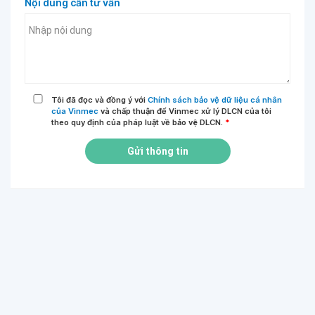
Nội dung cần tư vấn
Tôi đã đọc và đồng ý với
Chính sách bảo vệ dữ liệu cá nhân
của Vinmec
và chấp thuận để Vinmec xử lý DLCN của tôi
theo quy định của pháp luật về bảo vệ DLCN.
*
Gửi thông tin