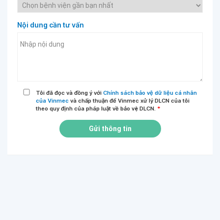
Nội dung cần tư vấn
Tôi đã đọc và đồng ý với
Chính sách bảo vệ dữ liệu cá nhân
của Vinmec
và chấp thuận để Vinmec xử lý DLCN của tôi
theo quy định của pháp luật về bảo vệ DLCN.
*
Gửi thông tin